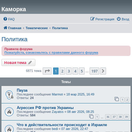
Каморка
FAQ
Регистрация
Вход
Главная
Тематические
Политика
Политика
Правила форума
Пожалуйста, ознакомьтесь с правилами данного форума
Новая тема
Страница
1
из
197
1
2
3
4
5
197
След.
6871 тема
…
Темы
Пауза
Последнее сообщение
Marmot
«
18 мар 2025, 16:49
Ответы:
24
1
2
Агрессия РФ против Украины
Последнее сообщение
Zayatss
«
08 авг 2026, 08:25
Ответы:
584
1
36
37
38
39
…
Что в действительности происходит в Израиле
Последнее сообщение
bedi
«
07 авг 2026, 22:47