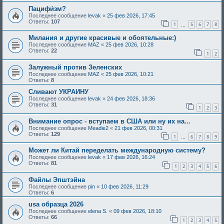
Пацифи́зм?
Последнее сообщение
levak
«
25 фев 2026, 17:45
Ответы:
107
1
5
6
7
8
…
Милания и другие красивые и обоятельные:)
Последнее сообщение
MAZ
«
25 фев 2026, 10:28
Ответы:
22
1
2
Залужный против Зеленских
Последнее сообщение
MAZ
«
25 фев 2026, 10:21
Ответы:
8
Сливают УКРАИНУ
Последнее сообщение
levak
«
24 фев 2026, 18:36
Ответы:
31
1
2
3
Внимание опрос - вступаем в США или ну их на...
Последнее сообщение
Meadie2
«
21 фев 2026, 00:31
Ответы:
129
1
6
7
8
9
…
Может ли Китай переделать международную систему?
Последнее сообщение
levak
«
17 фев 2026, 16:24
Ответы:
81
1
2
3
4
5
6
Файлы Эпштэйна
Последнее сообщение
pin
«
10 фев 2026, 11:29
Ответы:
6
usa образца 2026
Последнее сообщение
elena S.
«
09 фев 2026, 18:10
Ответы:
66
1
2
3
4
5