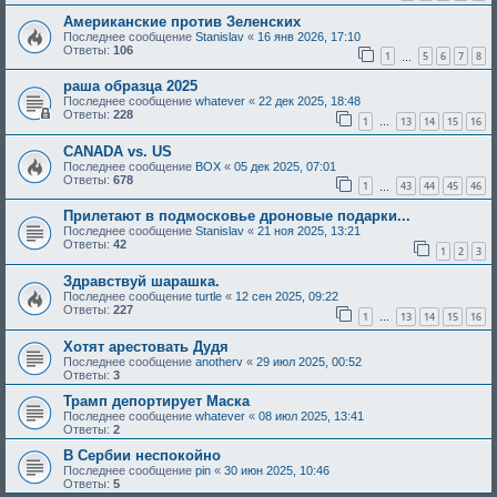
Американские против Зеленских
Последнее сообщение
Stanislav
«
16 янв 2026, 17:10
Ответы:
106
1
5
6
7
8
…
раша образца 2025
Последнее сообщение
whatever
«
22 дек 2025, 18:48
Ответы:
228
1
13
14
15
16
…
CANADA vs. US
Последнее сообщение
BOX
«
05 дек 2025, 07:01
Ответы:
678
1
43
44
45
46
…
Прилетают в подмосковье дроновые подарки...
Последнее сообщение
Stanislav
«
21 ноя 2025, 13:21
Ответы:
42
1
2
3
Здравствуй шарашка.
Последнее сообщение
turtle
«
12 сен 2025, 09:22
Ответы:
227
1
13
14
15
16
…
Хотят арестовать Дудя
Последнее сообщение
anotherv
«
29 июл 2025, 00:52
Ответы:
3
Трамп депортирует Маска
Последнее сообщение
whatever
«
08 июл 2025, 13:41
Ответы:
2
В Сербии неспокойно
Последнее сообщение
pin
«
30 июн 2025, 10:46
Ответы:
5