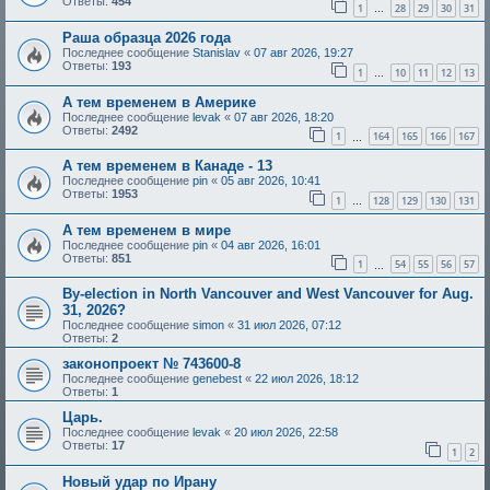
Ответы:
454
1
28
29
30
31
…
Раша образца 2026 года
Последнее сообщение
Stanislav
«
07 авг 2026, 19:27
Ответы:
193
1
10
11
12
13
…
А тем временем в Америке
Последнее сообщение
levak
«
07 авг 2026, 18:20
Ответы:
2492
1
164
165
166
167
…
А тем временем в Канаде - 13
Последнее сообщение
pin
«
05 авг 2026, 10:41
Ответы:
1953
1
128
129
130
131
…
А тем временем в мире
Последнее сообщение
pin
«
04 авг 2026, 16:01
Ответы:
851
1
54
55
56
57
…
By-election in North Vancouver and West Vancouver for Aug.
31, 2026?
Последнее сообщение
simon
«
31 июл 2026, 07:12
Ответы:
2
законопроект № 743600-8
Последнее сообщение
genebest
«
22 июл 2026, 18:12
Ответы:
1
Царь.
Последнее сообщение
levak
«
20 июл 2026, 22:58
Ответы:
17
1
2
Новый удар по Ирану