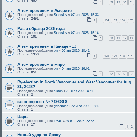
Ответы:
450
1
28
29
30
31
…
А тем временем в Америке
Последнее сообщение
Stanislav
«
07 авг 2026, 15:33
Ответы:
2491
1
164
165
166
167
…
Раша образца 2026 года
Последнее сообщение
Stanislav
«
07 авг 2026, 15:16
Ответы:
191
1
10
11
12
13
…
А тем временем в Канаде - 13
Последнее сообщение
pin
«
05 авг 2026, 10:41
Ответы:
1953
1
128
129
130
131
…
А тем временем в мире
Последнее сообщение
pin
«
04 авг 2026, 16:01
Ответы:
851
1
54
55
56
57
…
By-election in North Vancouver and West Vancouver for Aug.
31, 2026?
Последнее сообщение
simon
«
31 июл 2026, 07:12
Ответы:
2
законопроект № 743600-8
Последнее сообщение
genebest
«
22 июл 2026, 18:12
Ответы:
1
Царь.
Последнее сообщение
levak
«
20 июл 2026, 22:58
Ответы:
17
1
2
Новый удар по Ирану