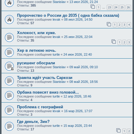
Последнее сообщение
Stanislav
«
13 июл 2026, 21:24
Ответы:
385
1
23
24
25
26
…
Пророчество о России до 2035 ( одна бабка сказала)
Последнее сообщение
levak
«
08 июл 2026, 14:50
Ответы:
57
1
2
3
4
Холокост, или хуже.
Последнее сообщение
levak
«
25 июн 2026, 22:04
Ответы:
35
1
2
3
Хер в летнюю ночь.
Последнее сообщение
turtle
«
24 июн 2026, 22:40
русишенг обосрали
Последнее сообщение
Stanislav
«
09 май 2026, 09:10
Ответы:
13
Трампа ждёт участь Саркози
Последнее сообщение
Stanislav
«
08 май 2026, 18:56
Ответы:
9
Орбана повесят вниз головой...
Последнее сообщение
turtle
«
12 апр 2026, 18:46
Ответы:
4
Проблема с географией
Последнее сообщение
levak
«
16 мар 2026, 17:07
Ответы:
3
Где деньги, Зин?
Последнее сообщение
turtle
«
15 мар 2026, 23:44
Ответы:
17
1
2