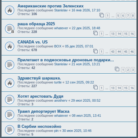
Американские против Зеленских
Последнее сообщение
Stanislav
«
16 янв 2026, 17:10
Ответы:
106
1
5
6
7
8
…
раша образца 2025
Последнее сообщение
whatever
«
22 дек 2025, 18:48
Ответы:
228
1
13
14
15
16
…
CANADA vs. US
Последнее сообщение
BOX
«
05 дек 2025, 07:01
Ответы:
678
1
43
44
45
46
…
Прилетают в подмосковье дроновые подарки...
Последнее сообщение
Stanislav
«
21 ноя 2025, 13:21
Ответы:
42
1
2
3
Здравствуй шарашка.
Последнее сообщение
turtle
«
12 сен 2025, 09:22
Ответы:
227
1
13
14
15
16
…
Хотят арестовать Дудя
Последнее сообщение
anotherv
«
29 июл 2025, 00:52
Ответы:
3
Трамп депортирует Маска
Последнее сообщение
whatever
«
08 июл 2025, 13:41
Ответы:
2
В Сербии неспокойно
Последнее сообщение
pin
«
30 июн 2025, 10:46
Ответы:
5