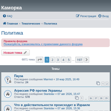
Каморка
FAQ
Регистрация
Вход
Главная
Тематические
Политика
Политика
Правила форума
Пожалуйста, ознакомьтесь с правилами данного форума
Новая тема
Страница
1
из
197
1
2
3
4
5
197
След.
6871 тема
…
Темы
Пауза
Последнее сообщение
Marmot
«
18 мар 2025, 16:49
Ответы:
24
1
2
Агрессия РФ против Украины
Последнее сообщение
Stanislav
«
07 авг 2026, 15:47
Ответы:
578
1
36
37
38
39
…
Что в действительности происходит в Израиле
Последнее сообщение
Stanislav
«
07 авг 2026, 15:36