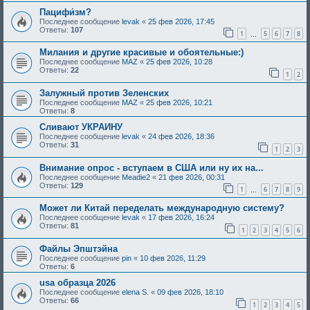
Пацифи́зм?
Последнее сообщение
levak
«
25 фев 2026, 17:45
Ответы:
107
1
5
6
7
8
…
Милания и другие красивые и обоятельные:)
Последнее сообщение
MAZ
«
25 фев 2026, 10:28
Ответы:
22
1
2
Залужный против Зеленских
Последнее сообщение
MAZ
«
25 фев 2026, 10:21
Ответы:
8
Сливают УКРАИНУ
Последнее сообщение
levak
«
24 фев 2026, 18:36
Ответы:
31
1
2
3
Внимание опрос - вступаем в США или ну их на...
Последнее сообщение
Meadie2
«
21 фев 2026, 00:31
Ответы:
129
1
6
7
8
9
…
Может ли Китай переделать международную систему?
Последнее сообщение
levak
«
17 фев 2026, 16:24
Ответы:
81
1
2
3
4
5
6
Файлы Эпштэйна
Последнее сообщение
pin
«
10 фев 2026, 11:29
Ответы:
6
usa образца 2026
Последнее сообщение
elena S.
«
09 фев 2026, 18:10
Ответы:
66
1
2
3
4
5