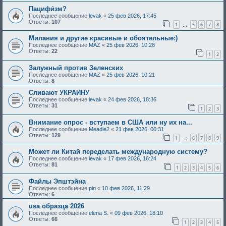
Пацифи́зм?
Последнее сообщение
levak
«
25 фев 2026, 17:45
Ответы:
107
1
5
6
7
8
…
Милания и другие красивые и обоятельные:)
Последнее сообщение
MAZ
«
25 фев 2026, 10:28
Ответы:
22
1
2
Залужный против Зеленских
Последнее сообщение
MAZ
«
25 фев 2026, 10:21
Ответы:
8
Сливают УКРАИНУ
Последнее сообщение
levak
«
24 фев 2026, 18:36
Ответы:
31
1
2
3
Внимание опрос - вступаем в США или ну их на...
Последнее сообщение
Meadie2
«
21 фев 2026, 00:31
Ответы:
129
1
6
7
8
9
…
Может ли Китай переделать международную систему?
Последнее сообщение
levak
«
17 фев 2026, 16:24
Ответы:
81
1
2
3
4
5
6
Файлы Эпштэйна
Последнее сообщение
pin
«
10 фев 2026, 11:29
Ответы:
6
usa образца 2026
Последнее сообщение
elena S.
«
09 фев 2026, 18:10
Ответы:
66
1
2
3
4
5