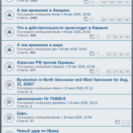
Ответы:
1953
1
128
129
130
131
…
А тем временем в Америке
Последнее сообщение
levak
«
04 авг 2026, 18:05
Ответы:
2481
1
163
164
165
166
…
Что в действительности происходит в Израиле
Последнее сообщение
levak
«
04 авг 2026, 16:02
Ответы:
449
1
27
28
29
30
…
А тем временем в мире
Последнее сообщение
pin
«
04 авг 2026, 16:01
Ответы:
851
1
54
55
56
57
…
Агрессия РФ против Украины
Последнее сообщение
Zayatss
«
04 авг 2026, 15:05
Ответы:
577
1
36
37
38
39
…
By-election in North Vancouver and West Vancouver for Aug.
31, 2026?
Последнее сообщение
simon
«
31 июл 2026, 07:12
Ответы:
2
законопроект № 743600-8
Последнее сообщение
genebest
«
22 июл 2026, 18:12
Ответы:
1
Царь.
Последнее сообщение
levak
«
20 июл 2026, 22:58
Ответы:
17
1
2
Новый удар по Ирану