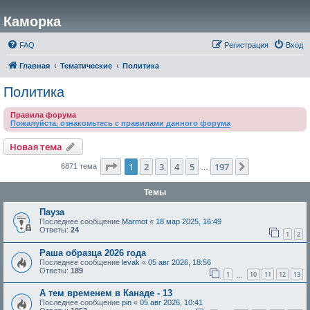
Каморка
FAQ
Регистрация
Вход
Главная
Тематические
Политика
Политика
Правила форума
Пожалуйста, ознакомьтесь с правилами данного форума
Новая тема
Страница
1
из
197
1
2
3
4
5
197
След.
6871 тема
…
Темы
Пауза
Последнее сообщение
Marmot
«
18 мар 2025, 16:49
Ответы:
24
1
2
Раша образца 2026 года
Последнее сообщение
levak
«
05 авг 2026, 18:56
Ответы:
189
1
10
11
12
13
…
А тем временем в Канаде - 13
Последнее сообщение
pin
«
05 авг 2026, 10:41