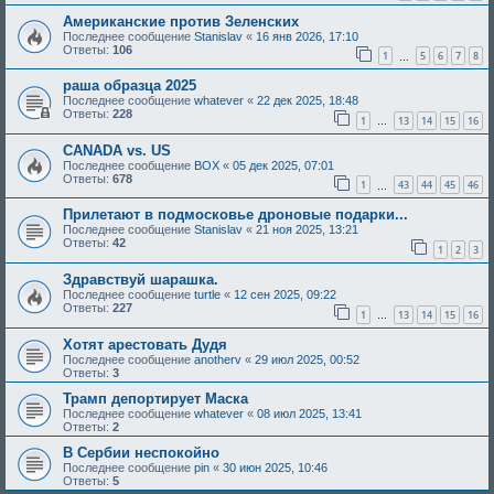
Американские против Зеленских
Последнее сообщение
Stanislav
«
16 янв 2026, 17:10
Ответы:
106
1
5
6
7
8
…
раша образца 2025
Последнее сообщение
whatever
«
22 дек 2025, 18:48
Ответы:
228
1
13
14
15
16
…
CANADA vs. US
Последнее сообщение
BOX
«
05 дек 2025, 07:01
Ответы:
678
1
43
44
45
46
…
Прилетают в подмосковье дроновые подарки...
Последнее сообщение
Stanislav
«
21 ноя 2025, 13:21
Ответы:
42
1
2
3
Здравствуй шарашка.
Последнее сообщение
turtle
«
12 сен 2025, 09:22
Ответы:
227
1
13
14
15
16
…
Хотят арестовать Дудя
Последнее сообщение
anotherv
«
29 июл 2025, 00:52
Ответы:
3
Трамп депортирует Маска
Последнее сообщение
whatever
«
08 июл 2025, 13:41
Ответы:
2
В Сербии неспокойно
Последнее сообщение
pin
«
30 июн 2025, 10:46
Ответы:
5