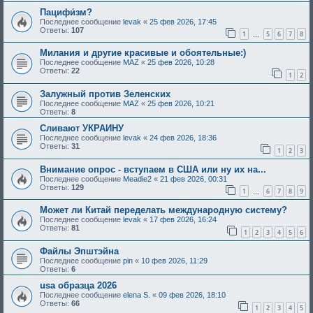
Пацифи́зм?
Последнее сообщение
levak
«
25 фев 2026, 17:45
Ответы:
107
1
5
6
7
8
…
Милания и другие красивые и обоятельные:)
Последнее сообщение
MAZ
«
25 фев 2026, 10:28
Ответы:
22
1
2
Залужный против Зеленских
Последнее сообщение
MAZ
«
25 фев 2026, 10:21
Ответы:
8
Сливают УКРАИНУ
Последнее сообщение
levak
«
24 фев 2026, 18:36
Ответы:
31
1
2
3
Внимание опрос - вступаем в США или ну их на...
Последнее сообщение
Meadie2
«
21 фев 2026, 00:31
Ответы:
129
1
6
7
8
9
…
Может ли Китай переделать международную систему?
Последнее сообщение
levak
«
17 фев 2026, 16:24
Ответы:
81
1
2
3
4
5
6
Файлы Эпштэйна
Последнее сообщение
pin
«
10 фев 2026, 11:29
Ответы:
6
usa образца 2026
Последнее сообщение
elena S.
«
09 фев 2026, 18:10
Ответы:
66
1
2
3
4
5