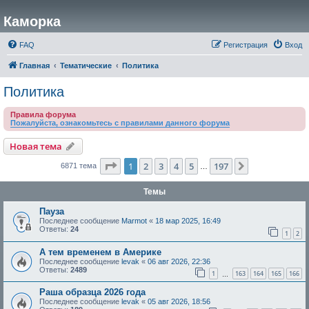
Каморка
FAQ
Регистрация
Вход
Главная
Тематические
Политика
Политика
Правила форума
Пожалуйста, ознакомьтесь с правилами данного форума
Новая тема
Страница
1
из
197
1
2
3
4
5
197
След.
6871 тема
…
Темы
Пауза
Последнее сообщение
Marmot
«
18 мар 2025, 16:49
Ответы:
24
1
2
А тем временем в Америке
Последнее сообщение
levak
«
06 авг 2026, 22:36
Ответы:
2489
1
163
164
165
166
…
Раша образца 2026 года
Последнее сообщение
levak
«
05 авг 2026, 18:56