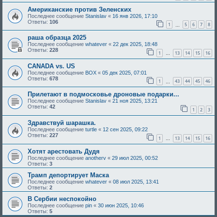
Американские против Зеленских
Последнее сообщение
Stanislav
«
16 янв 2026, 17:10
Ответы:
106
1
5
6
7
8
…
раша образца 2025
Последнее сообщение
whatever
«
22 дек 2025, 18:48
Ответы:
228
1
13
14
15
16
…
CANADA vs. US
Последнее сообщение
BOX
«
05 дек 2025, 07:01
Ответы:
678
1
43
44
45
46
…
Прилетают в подмосковье дроновые подарки...
Последнее сообщение
Stanislav
«
21 ноя 2025, 13:21
Ответы:
42
1
2
3
Здравствуй шарашка.
Последнее сообщение
turtle
«
12 сен 2025, 09:22
Ответы:
227
1
13
14
15
16
…
Хотят арестовать Дудя
Последнее сообщение
anotherv
«
29 июл 2025, 00:52
Ответы:
3
Трамп депортирует Маска
Последнее сообщение
whatever
«
08 июл 2025, 13:41
Ответы:
2
В Сербии неспокойно
Последнее сообщение
pin
«
30 июн 2025, 10:46
Ответы:
5