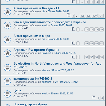
Ответы:
189
1
10
11
12
13
…
А тем временем в Канаде - 13
Последнее сообщение
pin
«
05 авг 2026, 10:41
Ответы:
1953
1
128
129
130
131
…
Что в действительности происходит в Израиле
Последнее сообщение
levak
«
04 авг 2026, 16:02
Ответы:
449
1
27
28
29
30
…
А тем временем в мире
Последнее сообщение
pin
«
04 авг 2026, 16:01
Ответы:
851
1
54
55
56
57
…
Агрессия РФ против Украины
Последнее сообщение
Zayatss
«
04 авг 2026, 15:05
Ответы:
577
1
36
37
38
39
…
By-election in North Vancouver and West Vancouver for Aug.
31, 2026?
Последнее сообщение
simon
«
31 июл 2026, 07:12
Ответы:
2
законопроект № 743600-8
Последнее сообщение
genebest
«
22 июл 2026, 18:12
Ответы:
1
Царь.
Последнее сообщение
levak
«
20 июл 2026, 22:58
Ответы:
17
1
2
Новый удар по Ирану