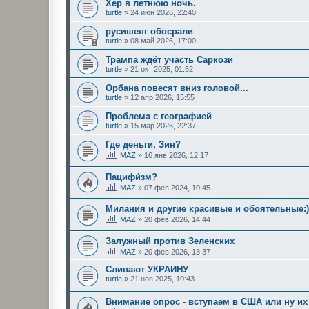
Хер в летнюю ночь.
turtle
»
24 июн 2026, 22:40
русишенг обосрали
turtle
»
08 май 2026, 17:00
Трампа ждёт участь Саркози
turtle
»
21 окт 2025, 01:52
Орбана повесят вниз головой...
turtle
»
12 апр 2026, 15:55
Проблема с географией
turtle
»
15 мар 2026, 22:37
Где деньги, Зин?
MAZ
»
16 янв 2026, 12:17
Пацифи́зм?
MAZ
»
07 фев 2024, 10:45
Милания и другие красивые и обоятельные:)
MAZ
»
20 фев 2026, 14:44
Залужный против Зеленских
MAZ
»
20 фев 2026, 13:37
Сливают УКРАИНУ
turtle
»
21 ноя 2025, 10:43
Внимание опрос - вступаем в США или ну их 