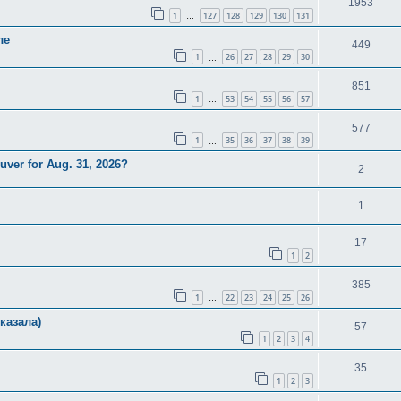
1953
1
127
128
129
130
131
…
ле
449
1
26
27
28
29
30
…
851
1
53
54
55
56
57
…
577
1
35
36
37
38
39
…
uver for Aug. 31, 2026?
2
1
17
1
2
385
1
22
23
24
25
26
…
казала)
57
1
2
3
4
35
1
2
3