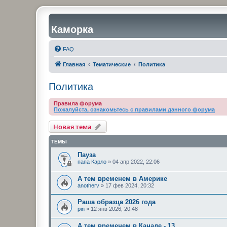
Каморка
FAQ
Главная
Тематические
Политика
Политика
Правила форума
Пожалуйста, ознакомьтесь с правилами данного форума
Новая тема
ТЕМЫ
Пауза
папа Карло
»
04 апр 2022, 22:06
А тем временем в Америке
anotherv
»
17 фев 2024, 20:32
Раша образца 2026 года
pin
»
12 янв 2026, 20:48
А тем временем в Канаде - 13