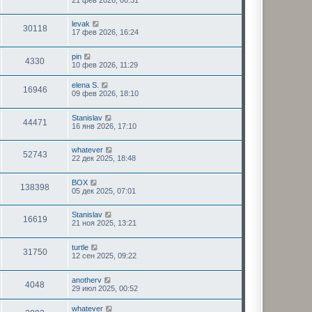
levak
30118
17 фев 2026, 16:24
pin
4330
10 фев 2026, 11:29
elena S.
16946
09 фев 2026, 18:10
Stanislav
44471
16 янв 2026, 17:10
whatever
52743
22 дек 2025, 18:48
BOX
138398
05 дек 2025, 07:01
Stanislav
16619
21 ноя 2025, 13:21
turtle
31750
12 сен 2025, 09:22
anotherv
4048
29 июл 2025, 00:52
whatever