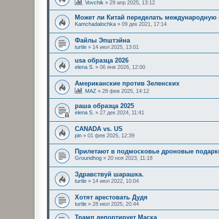
Vovchik
»
29 апр 2025, 13:12
Может ли Китай переделать международную 
Kamchadalochka
»
09 дек 2021, 17:14
Файлы Эпштэйна
turtle
»
14 июл 2025, 13:01
usa образца 2026
elena S.
»
06 янв 2026, 12:00
Американские против Зеленских
MAZ
»
28 фев 2025, 14:12
раша образца 2025
elena S.
»
27 дек 2024, 11:41
CANADA vs. US
pin
»
01 фев 2025, 12:39
Прилетают в подмосковье дроновые подарки
Groundhog
»
20 ноя 2023, 11:18
Здравствуй шарашка.
turtle
»
14 июл 2022, 10:04
Хотят арестовать Дудя
turtle
»
28 июл 2025, 20:44
Трамп депортирует Маска