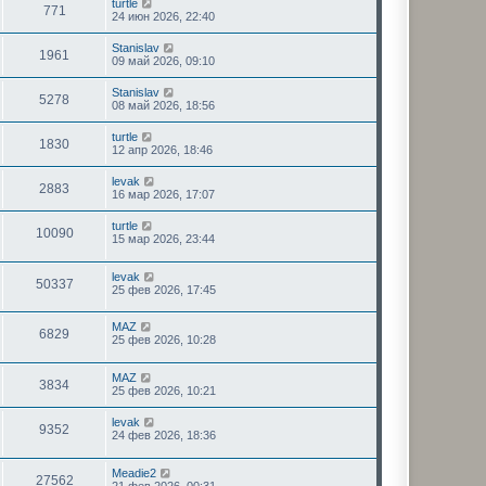
turtle
771
24 июн 2026, 22:40
Stanislav
1961
09 май 2026, 09:10
Stanislav
5278
08 май 2026, 18:56
turtle
1830
12 апр 2026, 18:46
levak
2883
16 мар 2026, 17:07
turtle
10090
15 мар 2026, 23:44
levak
50337
25 фев 2026, 17:45
MAZ
6829
25 фев 2026, 10:28
MAZ
3834
25 фев 2026, 10:21
levak
9352
24 фев 2026, 18:36
Meadie2
27562
21 фев 2026, 00:31