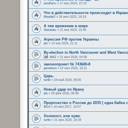
anotherv
»
17 июл 2024, 22:15
Что в действительности происходит в Израи
Meadie2
»
26 июл 2023, 19:19
А тем временем в мире
Stanislav
»
21 янв 2024, 15:45
Агрессия РФ против Украины
pin
»
14 апр 2025, 21:11
By-election in North Vancouver and West Vanco
MAZ
»
31 июл 2026, 04:38
законопроект № 743600-8
genebest
»
22 июл 2026, 18:11
Царь.
turtle
»
28 май 2026, 08:05
Новый удар по Ирану
pin
»
28 фев 2026, 08:38
Пророчество о России до 2035 ( одна бабка с
BOX
»
20 июл 2017, 10:57
Холокост, или хуже.
turtle
»
21 июн 2026, 19:28