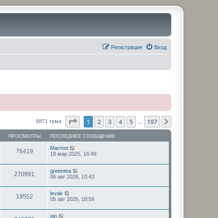
Регистрация
Вход
Страница
1
из
197
1
2
3
4
5
197
След.
6871 тема
…
ПРОСМОТРЫ
ПОСЛЕДНЕЕ СООБЩЕНИЕ
Marmot
76419
18 мар 2025, 16:49
greentea
270991
06 авг 2026, 10:43
levak
19552
05 авг 2026, 18:56
pin