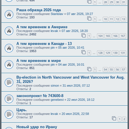
Ответы:
454
1
28
29
30
31
…
Раша образца 2026 года
Последнее сообщение
Stanislav
«
07 авг 2026, 19:27
Ответы:
193
1
10
11
12
13
…
А тем временем в Америке
Последнее сообщение
levak
«
07 авг 2026, 18:20
Ответы:
2492
1
164
165
166
167
…
А тем временем в Канаде - 13
Последнее сообщение
pin
«
05 авг 2026, 10:41
Ответы:
1953
1
128
129
130
131
…
А тем временем в мире
Последнее сообщение
pin
«
04 авг 2026, 16:01
Ответы:
851
1
54
55
56
57
…
By-election in North Vancouver and West Vancouver for Aug.
31, 2026?
Последнее сообщение
simon
«
31 июл 2026, 07:12
Ответы:
2
законопроект № 743600-8
Последнее сообщение
genebest
«
22 июл 2026, 18:12
Ответы:
1
Царь.
Последнее сообщение
levak
«
20 июл 2026, 22:58
Ответы:
17
1
2
Новый удар по Ирану