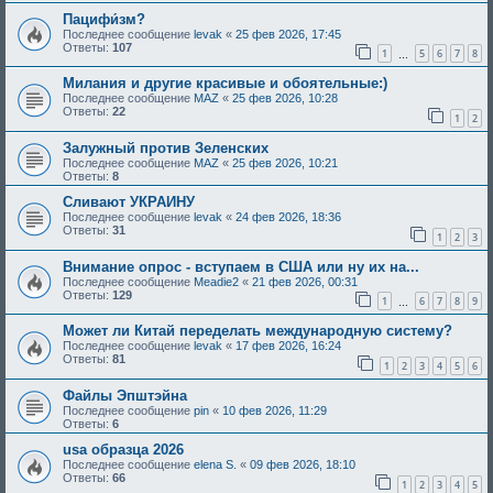
Пацифи́зм?
Последнее сообщение
levak
«
25 фев 2026, 17:45
Ответы:
107
1
5
6
7
8
…
Милания и другие красивые и обоятельные:)
Последнее сообщение
MAZ
«
25 фев 2026, 10:28
Ответы:
22
1
2
Залужный против Зеленских
Последнее сообщение
MAZ
«
25 фев 2026, 10:21
Ответы:
8
Сливают УКРАИНУ
Последнее сообщение
levak
«
24 фев 2026, 18:36
Ответы:
31
1
2
3
Внимание опрос - вступаем в США или ну их на...
Последнее сообщение
Meadie2
«
21 фев 2026, 00:31
Ответы:
129
1
6
7
8
9
…
Может ли Китай переделать международную систему?
Последнее сообщение
levak
«
17 фев 2026, 16:24
Ответы:
81
1
2
3
4
5
6
Файлы Эпштэйна
Последнее сообщение
pin
«
10 фев 2026, 11:29
Ответы:
6
usa образца 2026
Последнее сообщение
elena S.
«
09 фев 2026, 18:10
Ответы:
66
1
2
3
4
5