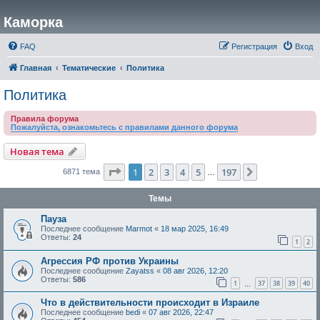
Каморка
FAQ
Регистрация
Вход
Главная
Тематические
Политика
Политика
Правила форума
Пожалуйста, ознакомьтесь с правилами данного форума
Новая тема
Страница
1
из
197
1
2
3
4
5
197
След.
6871 тема
…
Темы
Пауза
Последнее сообщение
Marmot
«
18 мар 2025, 16:49
Ответы:
24
1
2
Агрессия РФ против Украины
Последнее сообщение
Zayatss
«
08 авг 2026, 12:20
Ответы:
586
1
37
38
39
40
…
Что в действительности происходит в Израиле
Последнее сообщение
bedi
«
07 авг 2026, 22:47