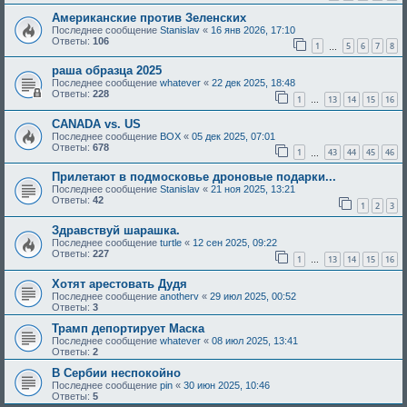
Американские против Зеленских
Последнее сообщение
Stanislav
«
16 янв 2026, 17:10
Ответы:
106
1
5
6
7
8
…
раша образца 2025
Последнее сообщение
whatever
«
22 дек 2025, 18:48
Ответы:
228
1
13
14
15
16
…
CANADA vs. US
Последнее сообщение
BOX
«
05 дек 2025, 07:01
Ответы:
678
1
43
44
45
46
…
Прилетают в подмосковье дроновые подарки...
Последнее сообщение
Stanislav
«
21 ноя 2025, 13:21
Ответы:
42
1
2
3
Здравствуй шарашка.
Последнее сообщение
turtle
«
12 сен 2025, 09:22
Ответы:
227
1
13
14
15
16
…
Хотят арестовать Дудя
Последнее сообщение
anotherv
«
29 июл 2025, 00:52
Ответы:
3
Трамп депортирует Маска
Последнее сообщение
whatever
«
08 июл 2025, 13:41
Ответы:
2
В Сербии неспокойно
Последнее сообщение
pin
«
30 июн 2025, 10:46
Ответы:
5