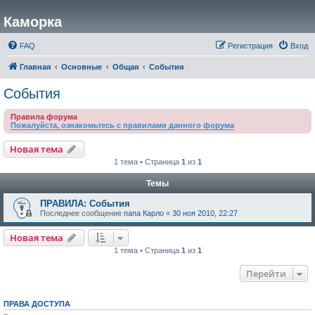
Каморка
FAQ
Регистрация
Вход
Главная
Основные
Общая
События
События
Правила форума
Пожалуйста, ознакомьтесь с правилами данного форума
Новая тема
1 тема • Страница
1
из
1
Темы
ПРАВИЛА: События
Последнее сообщение
папа Карло
«
30 ноя 2010, 22:27
Новая тема
1 тема • Страница
1
из
1
Перейти
ПРАВА ДОСТУПА