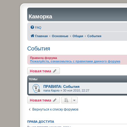
Каморка
FAQ
Главная
Основные
Общая
События
События
Правила форума
Пожалуйста, ознакомьтесь с правилами данного форума
Новая тема
ТЕМЫ
ПРАВИЛА: События
папа Карло
»
30 ноя 2010, 22:27
Новая тема
Вернуться к списку форумов
ПРАВА ДОСТУПА