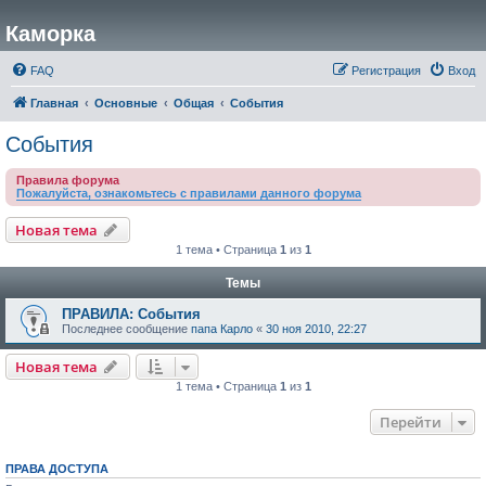
Каморка
FAQ
Регистрация
Вход
Главная
Основные
Общая
События
События
Правила форума
Пожалуйста, ознакомьтесь с правилами данного форума
Новая тема
1 тема • Страница
1
из
1
Темы
ПРАВИЛА: События
Последнее сообщение
папа Карло
«
30 ноя 2010, 22:27
Новая тема
1 тема • Страница
1
из
1
Перейти
ПРАВА ДОСТУПА