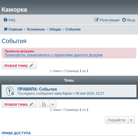
Каморка
FAQ
Регистрация
Вход
Главная
Основные
Общая
События
События
Правила форума
Пожалуйста, ознакомьтесь с правилами данного форума
Новая тема
1 тема • Страница
1
из
1
Темы
ПРАВИЛА: События
Последнее сообщение
папа Карло
«
30 ноя 2010, 22:27
Новая тема
1 тема • Страница
1
из
1
Перейти
ПРАВА ДОСТУПА