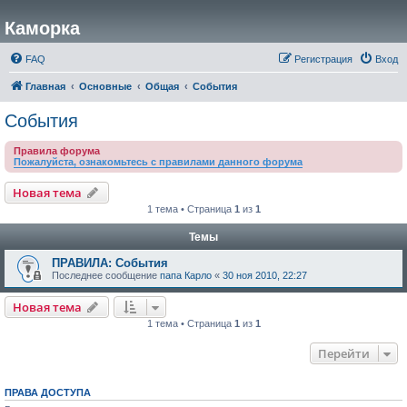
Каморка
FAQ
Регистрация
Вход
Главная
Основные
Общая
События
События
Правила форума
Пожалуйста, ознакомьтесь с правилами данного форума
Новая тема
1 тема • Страница
1
из
1
Темы
ПРАВИЛА: События
Последнее сообщение
папа Карло
«
30 ноя 2010, 22:27
Новая тема
1 тема • Страница
1
из
1
Перейти
ПРАВА ДОСТУПА