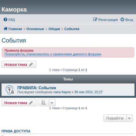
Каморка
FAQ
Регистрация
Вход
Главная
Основные
Общая
События
События
Правила форума
Пожалуйста, ознакомьтесь с правилами данного форума
Новая тема
1 тема • Страница
1
из
1
Темы
ПРАВИЛА: События
Последнее сообщение
папа Карло
«
30 ноя 2010, 22:27
Новая тема
1 тема • Страница
1
из
1
Перейти
ПРАВА ДОСТУПА