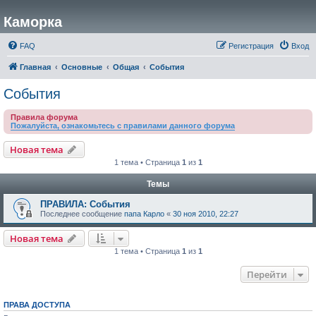
Каморка
FAQ
Регистрация
Вход
Главная
Основные
Общая
События
События
Правила форума
Пожалуйста, ознакомьтесь с правилами данного форума
Новая тема
1 тема • Страница
1
из
1
Темы
ПРАВИЛА: События
Последнее сообщение
папа Карло
«
30 ноя 2010, 22:27
Новая тема
1 тема • Страница
1
из
1
Перейти
ПРАВА ДОСТУПА