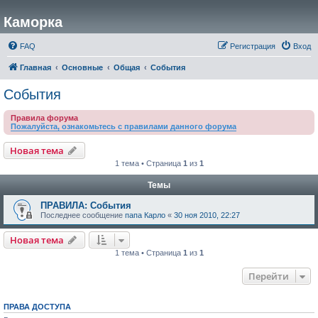
Каморка
FAQ
Регистрация
Вход
Главная
Основные
Общая
События
События
Правила форума
Пожалуйста, ознакомьтесь с правилами данного форума
Новая тема
1 тема • Страница
1
из
1
Темы
ПРАВИЛА: События
Последнее сообщение
папа Карло
«
30 ноя 2010, 22:27
Новая тема
1 тема • Страница
1
из
1
Перейти
ПРАВА ДОСТУПА