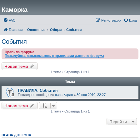
Каморка
FAQ
Регистрация
Вход
Главная
Основные
Общая
События
События
Правила форума
Пожалуйста, ознакомьтесь с правилами данного форума
Новая тема
1 тема • Страница
1
из
1
Темы
ПРАВИЛА: События
Последнее сообщение
папа Карло
«
30 ноя 2010, 22:27
Новая тема
1 тема • Страница
1
из
1
Перейти
ПРАВА ДОСТУПА