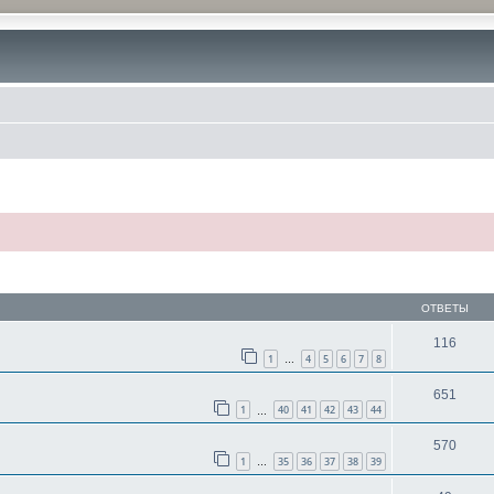
ОТВЕТЫ
116
1
4
5
6
7
8
…
651
1
40
41
42
43
44
…
570
1
35
36
37
38
39
…