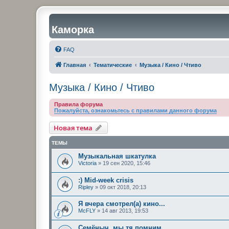
Каморка
FAQ
Главная
Тематические
Музыка / Кино / Чтиво
Музыка / Кино / Чтиво
Правила форума
Пожалуйста, ознакомьтесь с правилами данного форума
Новая тема
ТЕМЫ
Музыкальная шкатулка
Victoria
»
19 сен 2020, 15:46
:) Mid-week crisis
Ripley
»
09 окт 2018, 20:13
Я вчера смотрел(а) кино...
McFLY
»
14 авг 2013, 19:53
Семёныч, мы тя помним...