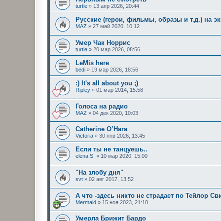
turtle
»
13 апр 2026, 20:44
Русские (герои, фильмы, образы и т.д.) на эк
MAZ
»
27 май 2020, 10:12
Умер Чак Норрис
turtle
»
20 мар 2026, 08:56
LeMis here
bedi
»
19 мар 2026, 18:56
:) It's all about you ;)
Ripley
»
01 мар 2014, 15:58
Голоса на радио
MAZ
»
04 дек 2020, 10:03
Catherine O’Hara
Victoria
»
30 янв 2026, 13:45
Если ты нe танцуешь..
elena S.
»
10 мар 2020, 15:00
"На злобу дня"
svt
»
02 авг 2017, 13:52
А что -здесь никто не страдает по Тейлор С
Mermaid
»
15 ноя 2023, 21:18
Умерла Брижит Бардо