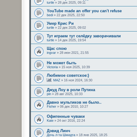
turtle
»
28 дек 2025, 09:11
YouTube made an offer you can't refuse
bedi
»
22 дек 2025, 22:50
Умер Крис Ри
turtle
»
22 дек 2025, 09:02
Тут играем тут селёдку заворачивали
turtle
»
14 дек 2025, 19:54
Щас спою
ingvar
»
28 июн 2021, 21:55
Не может быть
Victoria
»
15 ноя 2025, 10:39
Любимое советское:)
MAZ
»
16 ноя 2024, 16:30
Джуд Лоу в роли Путина
pin
»
28 авг 2025, 10:33
Давно мультиков не было..
Fisher
»
06 дек 2010, 10:27
Офигенные чуваки
Kate
»
24 окт 2016, 22:24
Дэвид Линч
Дочь л-та Шмидта
»
18 янв 2025, 18:25