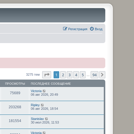
Регистрация
Вход
Страница
1
из
94
1
2
3
4
5
94
След.
3275 тем
…
ПРОСМОТРЫ
ПОСЛЕДНЕЕ СООБЩЕНИЕ
Victoria
75689
06 авг 2026, 20:49
Ripley
203268
06 авг 2026, 18:54
Stanislav
181554
30 июл 2026, 11:53
Victoria