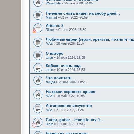
Waterbyte
»
25 июл 2009, 04:05
Пелевин снова пишет на злобу дней...
Marmot
»
02 окт 2022, 20:59
Artemis 2
Ripley
»
01 апр 2026, 15:50
Любимые евреи (герои, артисты, поэты и т.д.
MAZ
»
28 май 2026, 11:37
О юморе
turtle
»
14 июн 2026, 19:38
Кобзон очень рад.
turtle
»
10 июн 2026, 15:53
Что почитать.
Линда
»
29 ноя 2007, 08:23
На грани нервного срыва
MAZ
»
18 май 2022, 10:56
Антивоенное искусство
MAZ
»
21 янв 2022, 11:26
Guitar, guitar... come to my J...
Шэф
»
15 ноя 2014, 14:35
Нервным не смотреть