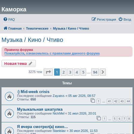
Каморка
FAQ
Регистрация
Вход
Главная
Тематические
Музыка / Кино / Чтиво
Музыка / Кино / Чтиво
Правила форума
Пожалуйста, ознакомьтесь с правилами данного форума
Новая тема
Страница
1
из
94
1
2
3
4
5
94
След.
3275 тем
…
Темы
:) Mid-week crisis
Последнее сообщение
Zayatss
«
05 авг 2026, 08:57
Ответы:
650
1
41
42
43
44
…
Музыкальная шкатулка
Последнее сообщение
NickMel
«
31 июл 2026, 20:01
Ответы:
115
1
5
6
7
8
…
Я вчера смотрел(а) кино...
Последнее сообщение
Stanislav
«
30 июл 2026, 11:53