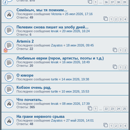
Ответы:
570
1
36
37
38
39
…
Семёныч, мы тя помним...
Последнее сообщение
Victoria
«
25 июл 2026, 17:16
Ответы:
49
1
2
3
4
Пелевин снова пишет на злобу дней...
Последнее сообщение
levak
«
20 июн 2026, 16:24
Ответы:
6
Artemis 2
Последнее сообщение
Zayatss
«
18 июн 2026, 09:45
Ответы:
22
1
2
Любимые евреи (герои, артисты, поэты и т.д.)
Последнее сообщение
levak
«
16 июн 2026, 18:49
Ответы:
20
1
2
О юморе
Последнее сообщение
turtle
«
14 июн 2026, 19:38
Кобзон очень рад.
Последнее сообщение
turtle
«
10 июн 2026, 15:53
Что почитать.
Последнее сообщение
levak
«
08 июн 2026, 17:39
Ответы:
365
1
22
23
24
25
…
На грани нервного срыва
Последнее сообщение
Zayatss
«
27 май 2026, 14:01
Ответы:
48
1
2
3
4