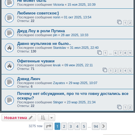
Не может быть
Последнее сообщение
Victoria
«
15 ноя 2025, 10:39
Любимое советское:)
Последнее сообщение
nonn
«
01 окт 2025, 13:54
Ответы:
22
1
2
Джуд Лоу в роли Путина
Последнее сообщение
pin
«
28 авг 2025, 10:33
Давно мультиков не было..
Последнее сообщение
Stanislav
«
31 июл 2025, 22:40
Ответы:
130
1
6
7
8
9
…
Офигенные чуваки
Последнее сообщение
levak
«
09 июн 2025, 22:11
Ответы:
71
1
2
3
4
5
Дэвид Линч
Последнее сообщение
Zayatss
«
29 мар 2025, 10:07
Ответы:
6
Почему нет обсуждения, про то что говну достались все
оскары?
Последнее сообщение
Stinger
«
23 мар 2025, 21:34
Ответы:
22
1
2
Новая тема
Страница
1
из
94
1
2
3
4
5
94
След.
3275 тем
…