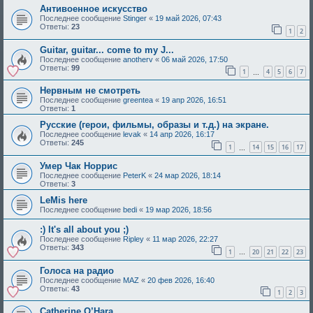
Антивоенное искусство
Последнее сообщение
Stinger
«
19 май 2026, 07:43
Ответы:
23
1
2
Guitar, guitar... come to my J...
Последнее сообщение
anotherv
«
06 май 2026, 17:50
Ответы:
99
1
4
5
6
7
…
Нервным не смотреть
Последнее сообщение
greentea
«
19 апр 2026, 16:51
Ответы:
1
Русские (герои, фильмы, образы и т.д.) на экране.
Последнее сообщение
levak
«
14 апр 2026, 16:17
Ответы:
245
1
14
15
16
17
…
Умер Чак Норрис
Последнее сообщение
PeterK
«
24 мар 2026, 18:14
Ответы:
3
LeMis here
Последнее сообщение
bedi
«
19 мар 2026, 18:56
:) It's all about you ;)
Последнее сообщение
Ripley
«
11 мар 2026, 22:27
Ответы:
343
1
20
21
22
23
…
Голоса на радио
Последнее сообщение
MAZ
«
20 фев 2026, 16:40
Ответы:
43
1
2
3
Catherine O’Hara