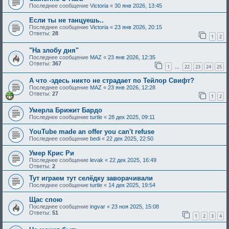
Последнее сообщение
Victoria
«
30 янв 2026, 13:45
Если ты нe танцуешь..
Последнее сообщение
Victoria
«
23 янв 2026, 20:15
Ответы:
28
1
2
"На злобу дня"
Последнее сообщение
MAZ
«
23 янв 2026, 12:35
Ответы:
367
1
22
23
24
25
…
А что -здесь никто не страдает по Тейлор Свифт?
Последнее сообщение
MAZ
«
23 янв 2026, 12:28
Ответы:
27
1
2
Умерла Брижит Бардо
Последнее сообщение
turtle
«
28 дек 2025, 09:11
YouTube made an offer you can't refuse
Последнее сообщение
bedi
«
22 дек 2025, 22:50
Умер Крис Ри
Последнее сообщение
levak
«
22 дек 2025, 16:49
Ответы:
2
Тут играем тут селёдку заворачивали
Последнее сообщение
turtle
«
14 дек 2025, 19:54
Щас спою
Последнее сообщение
ingvar
«
23 ноя 2025, 15:08
Ответы:
51
1
2
3
4