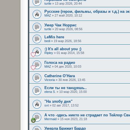
turtle
»
13 апр 2026, 20:44
Русские (герои, фильмы, образы и т.д.) на эк
MAZ
»
27 май 2020, 10:12
Умер Чак Норрис
turtle
»
20 мар 2026, 08:56
LeMis here
bedi
»
19 мар 2026, 18:56
:) It's all about you ;)
Ripley
»
01 мар 2014, 15:58
Голоса на радио
MAZ
»
04 дек 2020, 10:03
Catherine O’Hara
Victoria
»
30 янв 2026, 13:45
Если ты нe танцуешь..
elena S.
»
10 мар 2020, 15:00
"На злобу дня"
svt
»
02 авг 2017, 13:52
А что -здесь никто не страдает по Тейлор С
Mermaid
»
15 ноя 2023, 21:18
Умерла Брижит Бардо