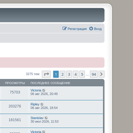
Регистрация
Вход
Страница
1
из
94
1
2
3
4
5
94
След.
3275 тем
…
ПРОСМОТРЫ
ПОСЛЕДНЕЕ СООБЩЕНИЕ
Victoria
75703
06 авг 2026, 20:49
Ripley
203276
06 авг 2026, 18:54
Stanislav
181561
30 июл 2026, 11:53
Victoria