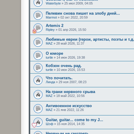
Waterbyte
»
25 июл 2009, 04:05
Пелевин снова пишет на злобу дней...
Marmot
»
02 окт 2022, 20:59
Artemis 2
Ripley
»
01 апр 2026, 15:50
Любимые евреи (герои, артисты, поэты и т.д.
MAZ
»
28 май 2026, 11:37
О юморе
turtle
»
14 июн 2026, 19:38
Кобзон очень рад.
turtle
»
10 июн 2026, 15:53
Что почитать.
Линда
»
29 ноя 2007, 08:23
На грани нервного срыва
MAZ
»
18 май 2022, 10:56
Антивоенное искусство
MAZ
»
21 янв 2022, 11:26
Guitar, guitar... come to my J...
Шэф
»
15 ноя 2014, 14:35
Нервным не смотреть