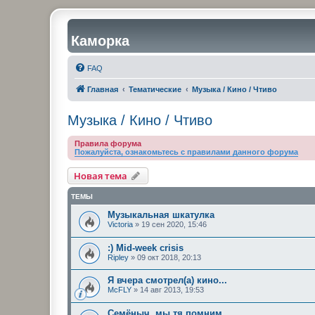
Каморка
FAQ
Главная
Тематические
Музыка / Кино / Чтиво
Музыка / Кино / Чтиво
Правила форума
Пожалуйста, ознакомьтесь с правилами данного форума
Новая тема
ТЕМЫ
Музыкальная шкатулка
Victoria
»
19 сен 2020, 15:46
:) Mid-week crisis
Ripley
»
09 окт 2018, 20:13
Я вчера смотрел(а) кино...
McFLY
»
14 авг 2013, 19:53
Семёныч, мы тя помним...