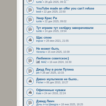
turtle
»
28 дек 2025, 09:11
YouTube made an offer you can't refuse
bedi
»
22 дек 2025, 22:50
Умер Крис Ри
turtle
»
22 дек 2025, 09:02
Тут играем тут селёдку заворачивали
turtle
»
14 дек 2025, 19:54
Щас спою
ingvar
»
28 июн 2021, 21:55
Не может быть
Victoria
»
15 ноя 2025, 10:39
Любимое советское:)
MAZ
»
16 ноя 2024, 16:30
Джуд Лоу в роли Путина
pin
»
28 авг 2025, 10:33
Давно мультиков не было..
Fisher
»
06 дек 2010, 10:27
Офигенные чуваки
Kate
»
24 окт 2016, 22:24
Дэвид Линч
Дочь л-та Шмидта
»
18 янв 2025, 18:25