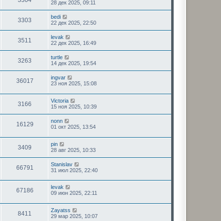
3304
28 дек 2025, 09:11
bedi
3303
22 дек 2025, 22:50
levak
3511
22 дек 2025, 16:49
turtle
3263
14 дек 2025, 19:54
ingvar
36017
23 ноя 2025, 15:08
Victoria
3166
15 ноя 2025, 10:39
nonn
16129
01 окт 2025, 13:54
pin
3409
28 авг 2025, 10:33
Stanislav
66791
31 июл 2025, 22:40
levak
67186
09 июн 2025, 22:11
Zayatss
8411
29 мар 2025, 10:07