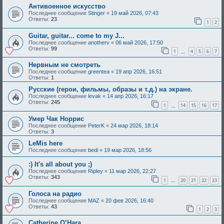
Антивоенное искусство
Последнее сообщение
Stinger
«
19 май 2026, 07:43
Ответы:
23
1
2
Guitar, guitar... come to my J...
Последнее сообщение
anotherv
«
06 май 2026, 17:50
Ответы:
99
1
4
5
6
7
…
Нервным не смотреть
Последнее сообщение
greentea
«
19 апр 2026, 16:51
Ответы:
1
Русские (герои, фильмы, образы и т.д.) на экране.
Последнее сообщение
levak
«
14 апр 2026, 16:17
Ответы:
245
1
14
15
16
17
…
Умер Чак Норрис
Последнее сообщение
PeterK
«
24 мар 2026, 18:14
Ответы:
3
LeMis here
Последнее сообщение
bedi
«
19 мар 2026, 18:56
:) It's all about you ;)
Последнее сообщение
Ripley
«
11 мар 2026, 22:27
Ответы:
343
1
20
21
22
23
…
Голоса на радио
Последнее сообщение
MAZ
«
20 фев 2026, 16:40
Ответы:
43
1
2
3
Catherine O’Hara