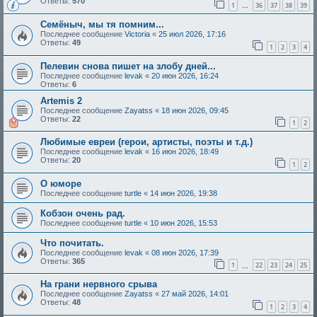
Ответы:
570
1
36
37
38
39
…
Семёныч, мы тя помним...
Последнее сообщение
Victoria
«
25 июл 2026, 17:16
Ответы:
49
1
2
3
4
Пелевин снова пишет на злобу дней...
Последнее сообщение
levak
«
20 июн 2026, 16:24
Ответы:
6
Artemis 2
Последнее сообщение
Zayatss
«
18 июн 2026, 09:45
Ответы:
22
1
2
Любимые евреи (герои, артисты, поэты и т.д.)
Последнее сообщение
levak
«
16 июн 2026, 18:49
Ответы:
20
1
2
О юморе
Последнее сообщение
turtle
«
14 июн 2026, 19:38
Кобзон очень рад.
Последнее сообщение
turtle
«
10 июн 2026, 15:53
Что почитать.
Последнее сообщение
levak
«
08 июн 2026, 17:39
Ответы:
365
1
22
23
24
25
…
На грани нервного срыва
Последнее сообщение
Zayatss
«
27 май 2026, 14:01
Ответы:
48
1
2
3
4