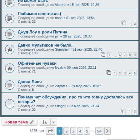
Не может быть
Последнее сообщение
Victoria
«
15 ноя 2025, 10:39
Любимое советское:)
Последнее сообщение
nonn
«
01 окт 2025, 13:54
Ответы:
22
1
2
Джуд Лоу в роли Путина
Последнее сообщение
pin
«
28 авг 2025, 10:33
Давно мультиков не было..
Последнее сообщение
Stanislav
«
31 июл 2025, 22:40
Ответы:
130
1
6
7
8
9
…
Офигенные чуваки
Последнее сообщение
levak
«
09 июн 2025, 22:11
Ответы:
71
1
2
3
4
5
Дэвид Линч
Последнее сообщение
Zayatss
«
29 мар 2025, 10:07
Ответы:
6
Почему нет обсуждения, про то что говну достались все
оскары?
Последнее сообщение
Stinger
«
23 мар 2025, 21:34
Ответы:
22
1
2
Новая тема
Страница
1
из
94
1
2
3
4
5
94
След.
3275 тем
…