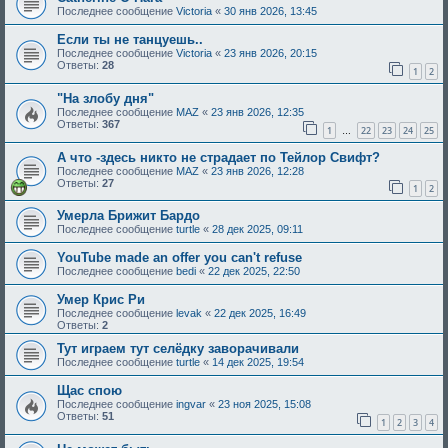
Последнее сообщение
Victoria
«
30 янв 2026, 13:45
Если ты нe танцуешь..
Последнее сообщение
Victoria
«
23 янв 2026, 20:15
Ответы:
28
1
2
"На злобу дня"
Последнее сообщение
MAZ
«
23 янв 2026, 12:35
Ответы:
367
1
22
23
24
25
…
А что -здесь никто не страдает по Тейлор Свифт?
Последнее сообщение
MAZ
«
23 янв 2026, 12:28
Ответы:
27
1
2
Умерла Брижит Бардо
Последнее сообщение
turtle
«
28 дек 2025, 09:11
YouTube made an offer you can't refuse
Последнее сообщение
bedi
«
22 дек 2025, 22:50
Умер Крис Ри
Последнее сообщение
levak
«
22 дек 2025, 16:49
Ответы:
2
Тут играем тут селёдку заворачивали
Последнее сообщение
turtle
«
14 дек 2025, 19:54
Щас спою
Последнее сообщение
ingvar
«
23 ноя 2025, 15:08
Ответы:
51
1
2
3
4