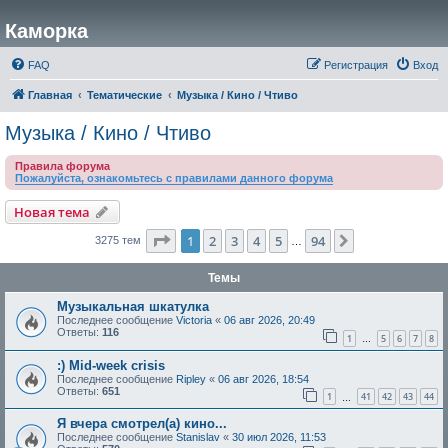
Каморка
FAQ
Регистрация
Вход
Главная
Тематические
Музыка / Кино / Чтиво
Музыка / Кино / Чтиво
Правила форума
Пожалуйста, ознакомьтесь с правилами данного форума
Новая тема
Страница
1
из
94
1
2
3
4
5
94
След.
3275 тем
…
Темы
Музыкальная шкатулка
Последнее сообщение
Victoria
«
06 авг 2026, 20:49
Ответы:
116
1
5
6
7
8
…
:) Mid-week crisis
Последнее сообщение
Ripley
«
06 авг 2026, 18:54
Ответы:
651
1
41
42
43
44
…
Я вчера смотрел(а) кино...
Последнее сообщение
Stanislav
«
30 июл 2026, 11:53