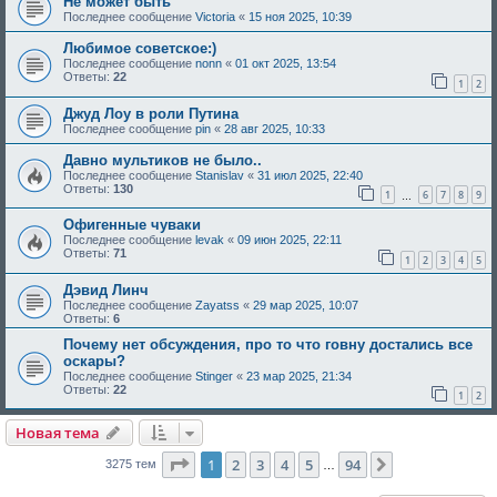
Не может быть
Последнее сообщение
Victoria
«
15 ноя 2025, 10:39
Любимое советское:)
Последнее сообщение
nonn
«
01 окт 2025, 13:54
Ответы:
22
1
2
Джуд Лоу в роли Путина
Последнее сообщение
pin
«
28 авг 2025, 10:33
Давно мультиков не было..
Последнее сообщение
Stanislav
«
31 июл 2025, 22:40
Ответы:
130
1
6
7
8
9
…
Офигенные чуваки
Последнее сообщение
levak
«
09 июн 2025, 22:11
Ответы:
71
1
2
3
4
5
Дэвид Линч
Последнее сообщение
Zayatss
«
29 мар 2025, 10:07
Ответы:
6
Почему нет обсуждения, про то что говну достались все
оскары?
Последнее сообщение
Stinger
«
23 мар 2025, 21:34
Ответы:
22
1
2
Новая тема
Страница
1
из
94
1
2
3
4
5
94
След.
3275 тем
…