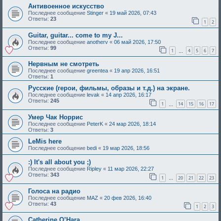
Антивоенное искусство
Последнее сообщение
Stinger
«
19 май 2026, 07:43
Ответы:
23
1
2
Guitar, guitar... come to my J...
Последнее сообщение
anotherv
«
06 май 2026, 17:50
Ответы:
99
1
4
5
6
7
…
Нервным не смотреть
Последнее сообщение
greentea
«
19 апр 2026, 16:51
Ответы:
1
Русские (герои, фильмы, образы и т.д.) на экране.
Последнее сообщение
levak
«
14 апр 2026, 16:17
Ответы:
245
1
14
15
16
17
…
Умер Чак Норрис
Последнее сообщение
PeterK
«
24 мар 2026, 18:14
Ответы:
3
LeMis here
Последнее сообщение
bedi
«
19 мар 2026, 18:56
:) It's all about you ;)
Последнее сообщение
Ripley
«
11 мар 2026, 22:27
Ответы:
343
1
20
21
22
23
…
Голоса на радио
Последнее сообщение
MAZ
«
20 фев 2026, 16:40
Ответы:
43
1
2
3
Catherine O’Hara