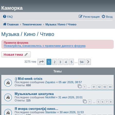
Каморка
FAQ
Регистрация
Вход
Главная
Тематические
Музыка / Кино / Чтиво
Музыка / Кино / Чтиво
Правила форума
Пожалуйста, ознакомьтесь с правилами данного форума
Новая тема
Страница
1
из
94
1
2
3
4
5
94
След.
3275 тем
…
Темы
:) Mid-week crisis
Последнее сообщение
Zayatss
«
05 авг 2026, 08:57
Ответы:
650
1
41
42
43
44
…
Музыкальная шкатулка
Последнее сообщение
NickMel
«
31 июл 2026, 20:01
Ответы:
115
1
5
6
7
8
…
Я вчера смотрел(а) кино...
Последнее сообщение
Stanislav
«
30 июл 2026, 11:53