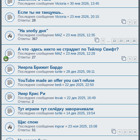
Последнее сообщение
Victoria
«
30 янв 2026, 13:45
Если ты нe танцуешь..
Последнее сообщение
Victoria
«
23 янв 2026, 20:15
Ответы:
28
1
2
"На злобу дня"
Последнее сообщение
MAZ
«
23 янв 2026, 12:35
Ответы:
367
1
22
23
24
25
…
А что -здесь никто не страдает по Тейлор Свифт?
Последнее сообщение
MAZ
«
23 янв 2026, 12:28
Ответы:
27
1
2
Умерла Брижит Бардо
Последнее сообщение
turtle
«
28 дек 2025, 09:11
YouTube made an offer you can't refuse
Последнее сообщение
bedi
«
22 дек 2025, 22:50
Умер Крис Ри
Последнее сообщение
levak
«
22 дек 2025, 16:49
Ответы:
2
Тут играем тут селёдку заворачивали
Последнее сообщение
turtle
«
14 дек 2025, 19:54
Щас спою
Последнее сообщение
ingvar
«
23 ноя 2025, 15:08
Ответы:
51
1
2
3
4