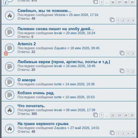
Ответы:
570
1
36
37
38
39
…
Семёныч, мы тя помним...
Последнее сообщение
Victoria
«
25 июл 2026, 17:16
Ответы:
49
1
2
3
4
Пелевин снова пишет на злобу дней...
Последнее сообщение
levak
«
20 июн 2026, 16:24
Ответы:
6
Artemis 2
Последнее сообщение
Zayatss
«
18 июн 2026, 09:45
Ответы:
22
1
2
Любимые евреи (герои, артисты, поэты и т.д.)
Последнее сообщение
levak
«
16 июн 2026, 18:49
Ответы:
20
1
2
О юморе
Последнее сообщение
turtle
«
14 июн 2026, 19:38
Кобзон очень рад.
Последнее сообщение
turtle
«
10 июн 2026, 15:53
Что почитать.
Последнее сообщение
levak
«
08 июн 2026, 17:39
Ответы:
365
1
22
23
24
25
…
На грани нервного срыва
Последнее сообщение
Zayatss
«
27 май 2026, 14:01
Ответы:
48
1
2
3
4