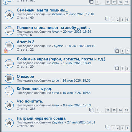
Ответы:
570
1
36
37
38
39
…
Семёныч, мы тя помним...
Последнее сообщение
Victoria
«
25 июл 2026, 17:16
Ответы:
49
1
2
3
4
Пелевин снова пишет на злобу дней...
Последнее сообщение
levak
«
20 июн 2026, 16:24
Ответы:
6
Artemis 2
Последнее сообщение
Zayatss
«
18 июн 2026, 09:45
Ответы:
22
1
2
Любимые евреи (герои, артисты, поэты и т.д.)
Последнее сообщение
levak
«
16 июн 2026, 18:49
Ответы:
20
1
2
О юморе
Последнее сообщение
turtle
«
14 июн 2026, 19:38
Кобзон очень рад.
Последнее сообщение
turtle
«
10 июн 2026, 15:53
Что почитать.
Последнее сообщение
levak
«
08 июн 2026, 17:39
Ответы:
365
1
22
23
24
25
…
На грани нервного срыва
Последнее сообщение
Zayatss
«
27 май 2026, 14:01
Ответы:
48
1
2
3
4