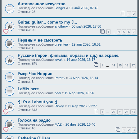
Антивоенное искусство
Последнее сообщение
Stinger
«
19 май 2026, 07:43
Ответы:
23
1
2
Guitar, guitar... come to my J...
Последнее сообщение
anotherv
«
06 май 2026, 17:50
Ответы:
99
1
4
5
6
7
…
Нервным не смотреть
Последнее сообщение
greentea
«
19 апр 2026, 16:51
Ответы:
1
Русские (герои, фильмы, образы и т.д.) на экране.
Последнее сообщение
levak
«
14 апр 2026, 16:17
Ответы:
245
1
14
15
16
17
…
Умер Чак Норрис
Последнее сообщение
PeterK
«
24 мар 2026, 18:14
Ответы:
3
LeMis here
Последнее сообщение
bedi
«
19 мар 2026, 18:56
:) It's all about you ;)
Последнее сообщение
Ripley
«
11 мар 2026, 22:27
Ответы:
343
1
20
21
22
23
…
Голоса на радио
Последнее сообщение
MAZ
«
20 фев 2026, 16:40
Ответы:
43
1
2
3
Catherine O’Hara