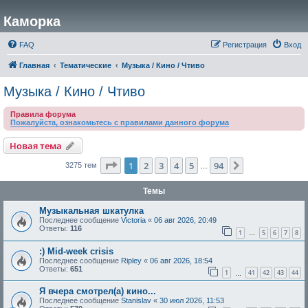
Каморка
FAQ
Регистрация
Вход
Главная
Тематические
Музыка / Кино / Чтиво
Музыка / Кино / Чтиво
Правила форума
Пожалуйста, ознакомьтесь с правилами данного форума
Новая тема
Страница
1
из
94
1
2
3
4
5
94
След.
3275 тем
…
Темы
Музыкальная шкатулка
Последнее сообщение
Victoria
«
06 авг 2026, 20:49
Ответы:
116
1
5
6
7
8
…
:) Mid-week crisis
Последнее сообщение
Ripley
«
06 авг 2026, 18:54
Ответы:
651
1
41
42
43
44
…
Я вчера смотрел(а) кино...
Последнее сообщение
Stanislav
«
30 июл 2026, 11:53