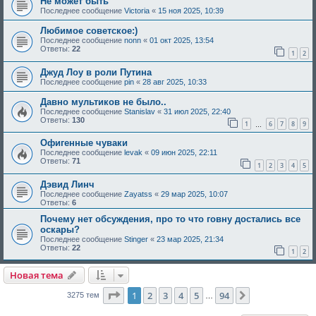
Не может быть
Последнее сообщение
Victoria
«
15 ноя 2025, 10:39
Любимое советское:)
Последнее сообщение
nonn
«
01 окт 2025, 13:54
Ответы:
22
1
2
Джуд Лоу в роли Путина
Последнее сообщение
pin
«
28 авг 2025, 10:33
Давно мультиков не было..
Последнее сообщение
Stanislav
«
31 июл 2025, 22:40
Ответы:
130
1
6
7
8
9
…
Офигенные чуваки
Последнее сообщение
levak
«
09 июн 2025, 22:11
Ответы:
71
1
2
3
4
5
Дэвид Линч
Последнее сообщение
Zayatss
«
29 мар 2025, 10:07
Ответы:
6
Почему нет обсуждения, про то что говну достались все
оскары?
Последнее сообщение
Stinger
«
23 мар 2025, 21:34
Ответы:
22
1
2
Новая тема
Страница
1
из
94
1
2
3
4
5
94
След.
3275 тем
…