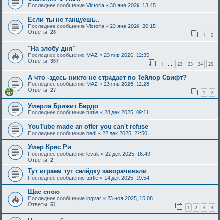
Последнее сообщение
Victoria
«
30 янв 2026, 13:45
Если ты нe танцуешь..
Последнее сообщение
Victoria
«
23 янв 2026, 20:15
Ответы:
28
1
2
"На злобу дня"
Последнее сообщение
MAZ
«
23 янв 2026, 12:35
Ответы:
367
1
22
23
24
25
…
А что -здесь никто не страдает по Тейлор Свифт?
Последнее сообщение
MAZ
«
23 янв 2026, 12:28
Ответы:
27
1
2
Умерла Брижит Бардо
Последнее сообщение
turtle
«
28 дек 2025, 09:11
YouTube made an offer you can't refuse
Последнее сообщение
bedi
«
22 дек 2025, 22:50
Умер Крис Ри
Последнее сообщение
levak
«
22 дек 2025, 16:49
Ответы:
2
Тут играем тут селёдку заворачивали
Последнее сообщение
turtle
«
14 дек 2025, 19:54
Щас спою
Последнее сообщение
ingvar
«
23 ноя 2025, 15:08
Ответы:
51
1
2
3
4