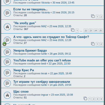
Последнее сообщение
Victoria
«
30 янв 2026, 13:45
Если ты нe танцуешь..
Последнее сообщение
Victoria
«
23 янв 2026, 20:15
Ответы:
28
1
2
"На злобу дня"
Последнее сообщение
MAZ
«
23 янв 2026, 12:35
Ответы:
367
1
22
23
24
25
…
А что -здесь никто не страдает по Тейлор Свифт?
Последнее сообщение
MAZ
«
23 янв 2026, 12:28
Ответы:
27
1
2
Умерла Брижит Бардо
Последнее сообщение
turtle
«
28 дек 2025, 09:11
YouTube made an offer you can't refuse
Последнее сообщение
bedi
«
22 дек 2025, 22:50
Умер Крис Ри
Последнее сообщение
levak
«
22 дек 2025, 16:49
Ответы:
2
Тут играем тут селёдку заворачивали
Последнее сообщение
turtle
«
14 дек 2025, 19:54
Щас спою
Последнее сообщение
ingvar
«
23 ноя 2025, 15:08
Ответы:
51
1
2
3
4