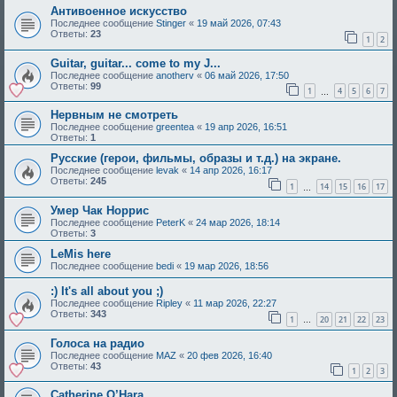
Антивоенное искусство
Последнее сообщение
Stinger
«
19 май 2026, 07:43
Ответы:
23
1
2
Guitar, guitar... come to my J...
Последнее сообщение
anotherv
«
06 май 2026, 17:50
Ответы:
99
1
4
5
6
7
…
Нервным не смотреть
Последнее сообщение
greentea
«
19 апр 2026, 16:51
Ответы:
1
Русские (герои, фильмы, образы и т.д.) на экране.
Последнее сообщение
levak
«
14 апр 2026, 16:17
Ответы:
245
1
14
15
16
17
…
Умер Чак Норрис
Последнее сообщение
PeterK
«
24 мар 2026, 18:14
Ответы:
3
LeMis here
Последнее сообщение
bedi
«
19 мар 2026, 18:56
:) It's all about you ;)
Последнее сообщение
Ripley
«
11 мар 2026, 22:27
Ответы:
343
1
20
21
22
23
…
Голоса на радио
Последнее сообщение
MAZ
«
20 фев 2026, 16:40
Ответы:
43
1
2
3
Catherine O’Hara