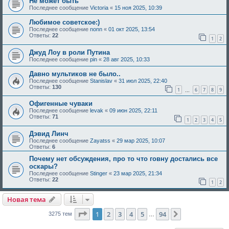
Не может быть
Последнее сообщение
Victoria
«
15 ноя 2025, 10:39
Любимое советское:)
Последнее сообщение
nonn
«
01 окт 2025, 13:54
Ответы:
22
1
2
Джуд Лоу в роли Путина
Последнее сообщение
pin
«
28 авг 2025, 10:33
Давно мультиков не было..
Последнее сообщение
Stanislav
«
31 июл 2025, 22:40
Ответы:
130
1
6
7
8
9
…
Офигенные чуваки
Последнее сообщение
levak
«
09 июн 2025, 22:11
Ответы:
71
1
2
3
4
5
Дэвид Линч
Последнее сообщение
Zayatss
«
29 мар 2025, 10:07
Ответы:
6
Почему нет обсуждения, про то что говну достались все
оскары?
Последнее сообщение
Stinger
«
23 мар 2025, 21:34
Ответы:
22
1
2
Новая тема
Страница
1
из
94
1
2
3
4
5
94
След.
3275 тем
…