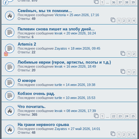
Ответы:
570
1
36
37
38
39
…
Семёныч, мы тя помним...
Последнее сообщение
Victoria
«
25 июл 2026, 17:16
Ответы:
49
1
2
3
4
Пелевин снова пишет на злобу дней...
Последнее сообщение
levak
«
20 июн 2026, 16:24
Ответы:
6
Artemis 2
Последнее сообщение
Zayatss
«
18 июн 2026, 09:45
Ответы:
22
1
2
Любимые евреи (герои, артисты, поэты и т.д.)
Последнее сообщение
levak
«
16 июн 2026, 18:49
Ответы:
20
1
2
О юморе
Последнее сообщение
turtle
«
14 июн 2026, 19:38
Кобзон очень рад.
Последнее сообщение
turtle
«
10 июн 2026, 15:53
Что почитать.
Последнее сообщение
levak
«
08 июн 2026, 17:39
Ответы:
365
1
22
23
24
25
…
На грани нервного срыва
Последнее сообщение
Zayatss
«
27 май 2026, 14:01
Ответы:
48
1
2
3
4