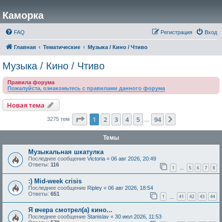
Каморка
FAQ
Регистрация
Вход
Главная
Тематические
Музыка / Кино / Чтиво
Музыка / Кино / Чтиво
Правила форума
Пожалуйста, ознакомьтесь с правилами данного форума
Новая тема
Страница
1
из
94
1
2
3
4
5
94
След.
3275 тем
…
Темы
Музыкальная шкатулка
Последнее сообщение
Victoria
«
06 авг 2026, 20:49
Ответы:
116
1
5
6
7
8
…
:) Mid-week crisis
Последнее сообщение
Ripley
«
06 авг 2026, 18:54
Ответы:
651
1
41
42
43
44
…
Я вчера смотрел(а) кино...
Последнее сообщение
Stanislav
«
30 июл 2026, 11:53