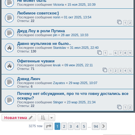
Не может быть
Последнее сообщение
Victoria
«
15 ноя 2025, 10:39
Любимое советское:)
Последнее сообщение
nonn
«
01 окт 2025, 13:54
Ответы:
22
1
2
Джуд Лоу в роли Путина
Последнее сообщение
pin
«
28 авг 2025, 10:33
Давно мультиков не было..
Последнее сообщение
Stanislav
«
31 июл 2025, 22:40
Ответы:
130
1
6
7
8
9
…
Офигенные чуваки
Последнее сообщение
levak
«
09 июн 2025, 22:11
Ответы:
71
1
2
3
4
5
Дэвид Линч
Последнее сообщение
Zayatss
«
29 мар 2025, 10:07
Ответы:
6
Почему нет обсуждения, про то что говну достались все
оскары?
Последнее сообщение
Stinger
«
23 мар 2025, 21:34
Ответы:
22
1
2
Новая тема
Страница
1
из
94
1
2
3
4
5
94
След.
3275 тем
…