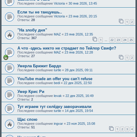
Последнее сообщение
Victoria
«
30 янв 2026, 13:45
Если ты нe танцуешь..
Последнее сообщение
Victoria
«
23 янв 2026, 20:15
Ответы:
28
1
2
"На злобу дня"
Последнее сообщение
MAZ
«
23 янв 2026, 12:35
Ответы:
367
1
22
23
24
25
…
А что -здесь никто не страдает по Тейлор Свифт?
Последнее сообщение
MAZ
«
23 янв 2026, 12:28
Ответы:
27
1
2
Умерла Брижит Бардо
Последнее сообщение
turtle
«
28 дек 2025, 09:11
YouTube made an offer you can't refuse
Последнее сообщение
bedi
«
22 дек 2025, 22:50
Умер Крис Ри
Последнее сообщение
levak
«
22 дек 2025, 16:49
Ответы:
2
Тут играем тут селёдку заворачивали
Последнее сообщение
turtle
«
14 дек 2025, 19:54
Щас спою
Последнее сообщение
ingvar
«
23 ноя 2025, 15:08
Ответы:
51
1
2
3
4