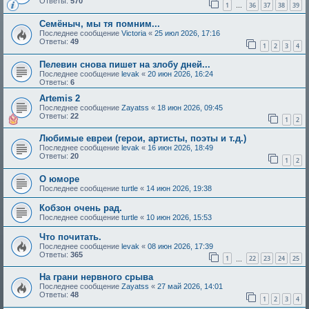
Ответы:
570
1
36
37
38
39
…
Семёныч, мы тя помним...
Последнее сообщение
Victoria
«
25 июл 2026, 17:16
Ответы:
49
1
2
3
4
Пелевин снова пишет на злобу дней...
Последнее сообщение
levak
«
20 июн 2026, 16:24
Ответы:
6
Artemis 2
Последнее сообщение
Zayatss
«
18 июн 2026, 09:45
Ответы:
22
1
2
Любимые евреи (герои, артисты, поэты и т.д.)
Последнее сообщение
levak
«
16 июн 2026, 18:49
Ответы:
20
1
2
О юморе
Последнее сообщение
turtle
«
14 июн 2026, 19:38
Кобзон очень рад.
Последнее сообщение
turtle
«
10 июн 2026, 15:53
Что почитать.
Последнее сообщение
levak
«
08 июн 2026, 17:39
Ответы:
365
1
22
23
24
25
…
На грани нервного срыва
Последнее сообщение
Zayatss
«
27 май 2026, 14:01
Ответы:
48
1
2
3
4