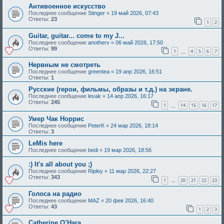
Антивоенное искусство
Последнее сообщение
Stinger
«
19 май 2026, 07:43
Ответы:
23
1
2
Guitar, guitar... come to my J...
Последнее сообщение
anotherv
«
06 май 2026, 17:50
Ответы:
99
1
4
5
6
7
…
Нервным не смотреть
Последнее сообщение
greentea
«
19 апр 2026, 16:51
Ответы:
1
Русские (герои, фильмы, образы и т.д.) на экране.
Последнее сообщение
levak
«
14 апр 2026, 16:17
Ответы:
245
1
14
15
16
17
…
Умер Чак Норрис
Последнее сообщение
PeterK
«
24 мар 2026, 18:14
Ответы:
3
LeMis here
Последнее сообщение
bedi
«
19 мар 2026, 18:56
:) It's all about you ;)
Последнее сообщение
Ripley
«
11 мар 2026, 22:27
Ответы:
343
1
20
21
22
23
…
Голоса на радио
Последнее сообщение
MAZ
«
20 фев 2026, 16:40
Ответы:
43
1
2
3
Catherine O’Hara