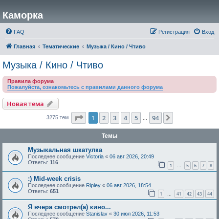
Каморка
FAQ
Регистрация
Вход
Главная
Тематические
Музыка / Кино / Чтиво
Музыка / Кино / Чтиво
Правила форума
Пожалуйста, ознакомьтесь с правилами данного форума
Новая тема
Страница
1
из
94
1
2
3
4
5
94
След.
3275 тем
…
Темы
Музыкальная шкатулка
Последнее сообщение
Victoria
«
06 авг 2026, 20:49
Ответы:
116
1
5
6
7
8
…
:) Mid-week crisis
Последнее сообщение
Ripley
«
06 авг 2026, 18:54
Ответы:
651
1
41
42
43
44
…
Я вчера смотрел(а) кино...
Последнее сообщение
Stanislav
«
30 июл 2026, 11:53