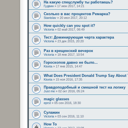
На какую спецслужбу ты работаешь?
Гудвин
»
17 июн 2017, 14:21
Сколько в вас процентов Ремарка?
Stanislav
»
20 июл 2017, 20:12
How quickly can you spot it?
Victoria
»
02 май 2017, 06:49
Тест: Доминирующая черта характера
Victoria
»
23 дек 2015, 20:20
Раз в крещенский вечерок
Victoria
»
18 янв 2017, 10:54
Гороскопов давно не было...
Kiseta
»
17 янв 2015, 14:47
What Does President Donald Trump Say About
Kiseta
»
15 ноя 2016, 17:35
Правдоподобный и смешной тест на логику
Just me
»
02 окт 2016, 05:24
magic glasses
eprst
»
05 сен 2016, 18:30
Сулажин
Victoria
»
03 сен 2016, 11:10
How To
Victoria
»
13 ноя 2012, 10:08