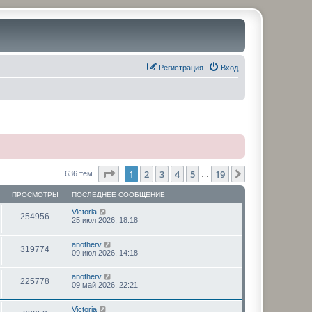
Регистрация
Вход
Страница
1
из
19
1
2
3
4
5
19
След.
636 тем
…
ПРОСМОТРЫ
ПОСЛЕДНЕЕ СООБЩЕНИЕ
Victoria
254956
25 июл 2026, 18:18
anotherv
319774
09 июл 2026, 14:18
anotherv
225778
09 май 2026, 22:21
Victoria