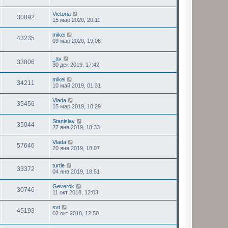
Victoria
30092
15 мар 2020, 20:11
mikei
43235
09 мар 2020, 19:08
_av
33806
30 дек 2019, 17:42
mikei
34211
10 май 2019, 01:31
Vlada
35456
15 мар 2019, 10:29
Stanislav
35044
27 янв 2019, 18:33
Vlada
57646
20 янв 2019, 18:07
turtle
33372
04 янв 2019, 18:51
Geverok
30746
11 окт 2018, 12:03
svt
45193
02 окт 2018, 12:50