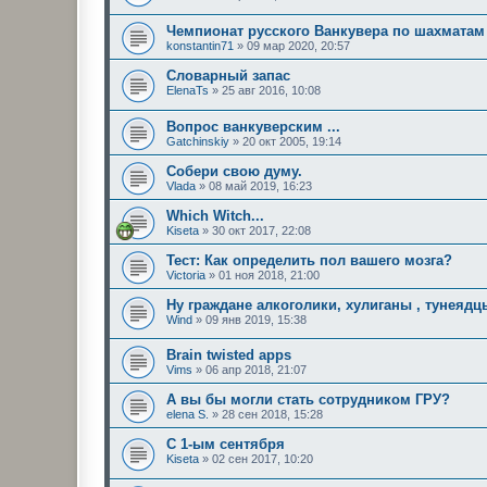
Чемпионат русского Ванкувера по шахматам
konstantin71
»
09 мар 2020, 20:57
Словарный запас
ElenaTs
»
25 авг 2016, 10:08
Вопрос ванкуверским ...
Gatchinskiy
»
20 окт 2005, 19:14
Собери свою думу.
Vlada
»
08 май 2019, 16:23
Which Witch...
Kiseta
»
30 окт 2017, 22:08
Тест: Как определить пол вашего мозга?
Victoria
»
01 ноя 2018, 21:00
Ну граждане алкоголики, хулиганы , тунеядцы
Wind
»
09 янв 2019, 15:38
Brain twisted apps
Vims
»
06 апр 2018, 21:07
А вы бы могли стать сотрудником ГРУ?
elena S.
»
28 сен 2018, 15:28
С 1-ым сентября
Kiseta
»
02 сен 2017, 10:20