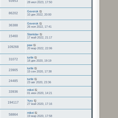
93953
28 июл 2023, 17:50
Geverok
86202
10 дек 2022, 20:00
Geverok
36388
26 ноя 2022, 17:41
Stanislav
15460
17 май 2022, 21:17
paw
109268
20 мар 2022, 22:06
turtle
31072
18 дек 2020, 19:19
turtle
23905
15 сен 2020, 17:38
turtle
24485
23 авг 2020, 23:36
mikei
33936
01 июн 2020, 14:21
Yury
194117
27 май 2020, 17:16
mikei
58864
19 мар 2020, 17:58