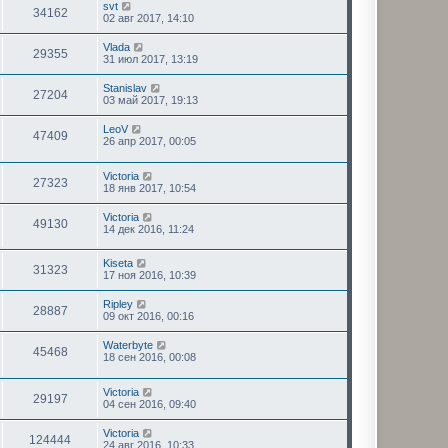
svt
34162
02 авг 2017, 14:10
Vlada
29355
31 июл 2017, 13:19
Stanislav
27204
03 май 2017, 19:13
LeoV
47409
26 апр 2017, 00:05
Victoria
27323
18 янв 2017, 10:54
Victoria
49130
14 дек 2016, 11:24
Kiseta
31323
17 ноя 2016, 10:39
Ripley
28887
09 окт 2016, 00:16
Waterbyte
45468
18 сен 2016, 00:08
Victoria
29197
04 сен 2016, 09:40
Victoria
124444
24 авг 2016, 10:33