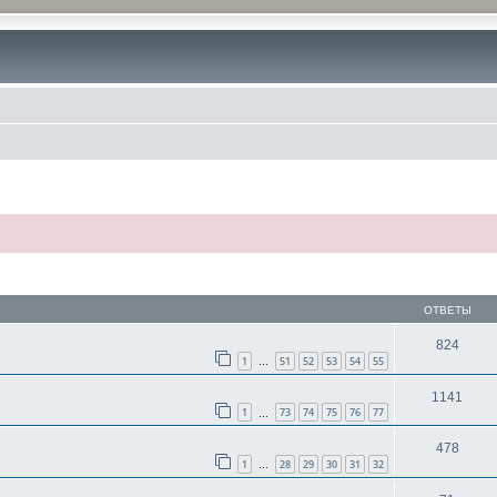
ОТВЕТЫ
824
1
51
52
53
54
55
…
1141
1
73
74
75
76
77
…
478
1
28
29
30
31
32
…