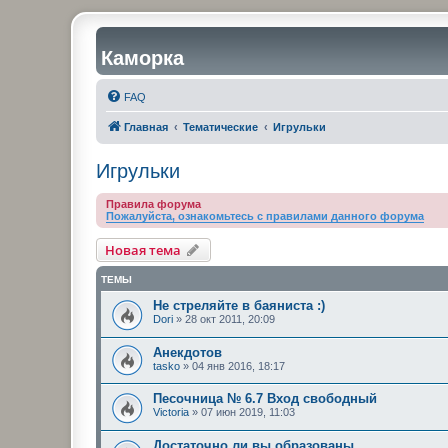
Каморка
FAQ
Главная
Тематические
Игрульки
Игрульки
Правила форума
Пожалуйста, ознакомьтесь с правилами данного форума
Новая тема
ТЕМЫ
Не стреляйте в баяниста :)
Dori
»
28 окт 2011, 20:09
Анекдотов
tasko
»
04 янв 2016, 18:17
Песочница № 6.7 Вход свободный
Victoria
»
07 июн 2019, 11:03
Достаточно ли вы образованы