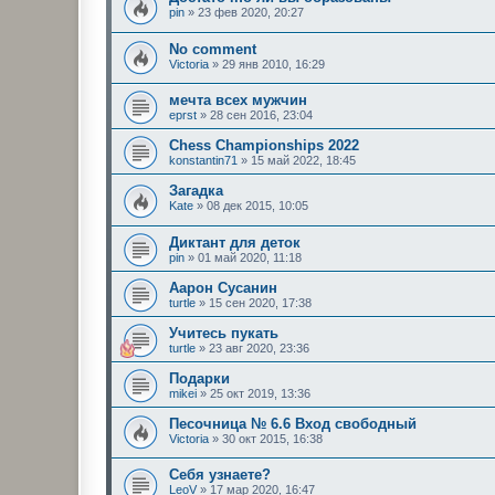
pin
»
23 фев 2020, 20:27
No comment
Victoria
»
29 янв 2010, 16:29
мечта всех мужчин
eprst
»
28 сен 2016, 23:04
Chess Championships 2022
konstantin71
»
15 май 2022, 18:45
Загадка
Kate
»
08 дек 2015, 10:05
Диктант для деток
pin
»
01 май 2020, 11:18
Аарон Сусанин
turtle
»
15 сен 2020, 17:38
Учитесь пукать
turtle
»
23 авг 2020, 23:36
Подарки
mikei
»
25 окт 2019, 13:36
Песочница № 6.6 Вход свободный
Victoria
»
30 окт 2015, 16:38
Себя узнаете?
LeoV
»
17 мар 2020, 16:47