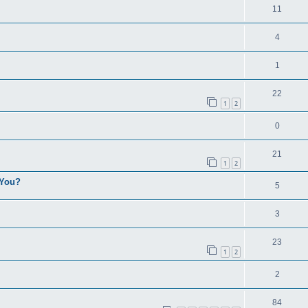
11
4
1
22
1
2
0
21
1
2
 You?
5
3
23
1
2
2
84