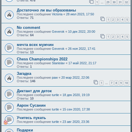
Ответы:
478
1
29
30
31
32
…
Достаточно ли вы образованы
Последнее сообщение
Victoria
«
28 июл 2023, 17:50
Ответы:
71
1
2
3
4
5
No comment
Последнее сообщение
Geverok
«
10 дек 2022, 20:00
Ответы:
64
1
2
3
4
5
мечта всех мужчин
Последнее сообщение
Geverok
«
26 ноя 2022, 17:41
Ответы:
13
Chess Championships 2022
Последнее сообщение
Stanislav
«
17 май 2022, 21:17
Ответы:
1
Загадка
Последнее сообщение
paw
«
20 мар 2022, 22:06
Ответы:
146
1
7
8
9
10
…
Диктант для деток
Последнее сообщение
turtle
«
18 дек 2020, 19:19
Ответы:
10
Аарон Сусанин
Последнее сообщение
turtle
«
15 сен 2020, 17:38
Учитесь пукать
Последнее сообщение
turtle
«
23 авг 2020, 23:36
Подарки