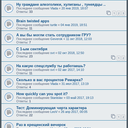
Ну граждане алкоголики, хулиганы , тунеядцы ..
Последнее сообщение
Vlada
«
20 янв 2019, 18:07
Ответы:
33
1
2
3
Brain twisted apps
Последнее сообщение
turtle
«
04 янв 2019, 18:51
Ответы:
11
А вы бы могли стать сотрудником ГРУ?
Последнее сообщение
Geverok
«
11 окт 2018, 12:03
Ответы:
7
С 1-ым сентября
Последнее сообщение
svt
«
02 окт 2018, 12:50
Ответы:
23
1
2
На какую спецслужбу ты работаешь?
Последнее сообщение
svt
«
02 авг 2017, 14:10
Ответы:
11
Сколько в вас процентов Ремарка?
Последнее сообщение
Vlada
«
31 июл 2017, 13:19
Ответы:
4
How quickly can you spot it?
Последнее сообщение
Stanislav
«
03 май 2017, 19:13
Ответы:
1
Тест: Доминирующая черта характера
Последнее сообщение
LeoV
«
26 апр 2017, 00:05
Ответы:
22
1
2
Раз в крещенский вечерок