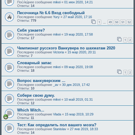
Последнее сообщение
mikei
«
01 июн 2020, 14:21
Ответы:
14
Песочница № 6.6 Вход свободный
Последнее сообщение
Yury
«
27 май 2020, 17:16
Ответы:
779
1
49
50
51
52
…
Себя узнаете?
Последнее сообщение
mikei
«
19 мар 2020, 17:58
Ответы:
17
1
2
Чемпионат русского Ванкувера по шахматам 2020
Последнее сообщение
Victoria
«
15 мар 2020, 20:11
Ответы:
7
Словарный запас
Последнее сообщение
mikei
«
09 мар 2020, 19:08
Ответы:
18
1
2
Вопрос ванкуверским ...
Последнее сообщение
_av
«
30 дек 2019, 17:42
Ответы:
10
Собери свою думу.
Последнее сообщение
mikei
«
10 май 2019, 01:31
Ответы:
12
Which Witch...
Последнее сообщение
Vlada
«
15 мар 2019, 10:29
Ответы:
11
Тест: Как определить пол вашего мозга?
Последнее сообщение
Stanislav
«
27 янв 2019, 18:33
Ответы:
14