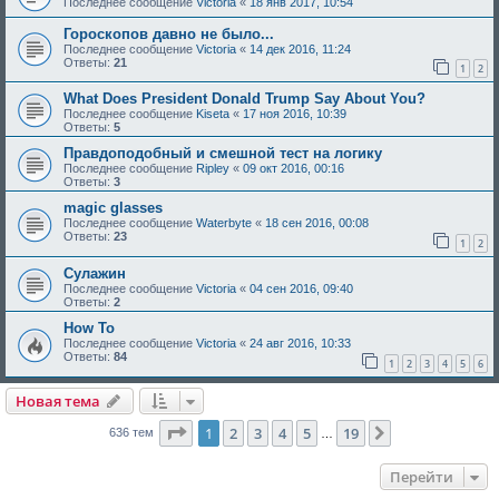
Последнее сообщение
Victoria
«
18 янв 2017, 10:54
Гороскопов давно не было...
Последнее сообщение
Victoria
«
14 дек 2016, 11:24
Ответы:
21
1
2
What Does President Donald Trump Say About You?
Последнее сообщение
Kiseta
«
17 ноя 2016, 10:39
Ответы:
5
Правдоподобный и смешной тест на логику
Последнее сообщение
Ripley
«
09 окт 2016, 00:16
Ответы:
3
magic glasses
Последнее сообщение
Waterbyte
«
18 сен 2016, 00:08
Ответы:
23
1
2
Сулажин
Последнее сообщение
Victoria
«
04 сен 2016, 09:40
Ответы:
2
How To
Последнее сообщение
Victoria
«
24 авг 2016, 10:33
Ответы:
84
1
2
3
4
5
6
Новая тема
Страница
1
из
19
1
2
3
4
5
19
След.
636 тем
…
Перейти