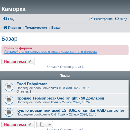
Каморка
FAQ
Регистрация
Вход
Главная
Тематические
Базар
Базар
Правила форума
Пожалуйста, ознакомьтесь с правилами данного форума
Новая тема
3 темы • Страница
1
из
1
Темы
Food Dehydrator
Последнее сообщение
Vims
«
28 июл 2026, 19:32
Ответы:
2
Продаю Термопресс- Geo Knight - 50 долларов
Последнее сообщение
levak
«
27 июн 2026, 16:24
Куплю новый или used LSI 9361 or similar RAID controller
Последнее сообщение
Old_Tuzik
«
22 июн 2026, 11:45
Новая тема
3 темы • Страница
1
из
1