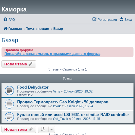
Каморка
FAQ
Регистрация
Вход
Главная
Тематические
Базар
Базар
Правила форума
Пожалуйста, ознакомьтесь с правилами данного форума
Новая тема
3 темы • Страница
1
из
1
Темы
Food Dehydrator
Последнее сообщение
Vims
«
28 июл 2026, 19:32
Ответы:
2
Продаю Термопресс- Geo Knight - 50 долларов
Последнее сообщение
levak
«
27 июн 2026, 16:24
Куплю новый или used LSI 9361 or similar RAID controller
Последнее сообщение
Old_Tuzik
«
22 июн 2026, 11:45
Новая тема
3 темы • Страница
1
из
1