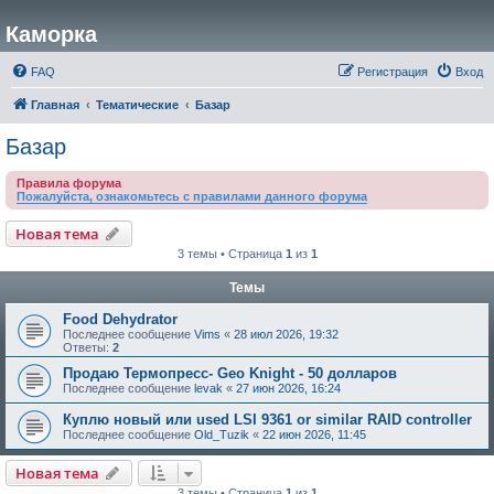
Каморка
FAQ
Регистрация
Вход
Главная
Тематические
Базар
Базар
Правила форума
Пожалуйста, ознакомьтесь с правилами данного форума
Новая тема
3 темы • Страница
1
из
1
Темы
Food Dehydrator
Последнее сообщение
Vims
«
28 июл 2026, 19:32
Ответы:
2
Продаю Термопресс- Geo Knight - 50 долларов
Последнее сообщение
levak
«
27 июн 2026, 16:24
Куплю новый или used LSI 9361 or similar RAID controller
Последнее сообщение
Old_Tuzik
«
22 июн 2026, 11:45
Новая тема
3 темы • Страница
1
из
1