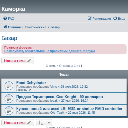
Каморка
FAQ
Регистрация
Вход
Главная
Тематические
Базар
Базар
Правила форума
Пожалуйста, ознакомьтесь с правилами данного форума
Новая тема
3 темы • Страница
1
из
1
Темы
Food Dehydrator
Последнее сообщение
Vims
«
28 июл 2026, 19:32
Ответы:
2
Продаю Термопресс- Geo Knight - 50 долларов
Последнее сообщение
levak
«
27 июн 2026, 16:24
Куплю новый или used LSI 9361 or similar RAID controller
Последнее сообщение
Old_Tuzik
«
22 июн 2026, 11:45
Новая тема
3 темы • Страница
1
из
1