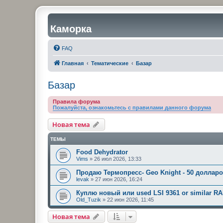
Каморка
FAQ
Главная
Тематические
Базар
Базар
Правила форума
Пожалуйста, ознакомьтесь с правилами данного форума
Новая тема
ТЕМЫ
Food Dehydrator
Vims
»
26 июл 2026, 13:33
Продаю Термопресс- Geo Knight - 50 доллар
levak
»
27 июн 2026, 16:24
Куплю новый или used LSI 9361 or similar RAI
Old_Tuzik
»
22 июн 2026, 11:45
Новая тема