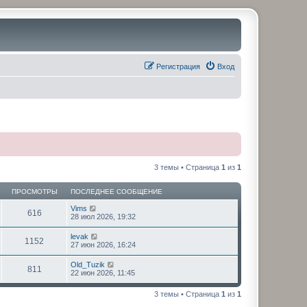
Регистрация
Вход
3 темы • Страница
1
из
1
ПРОСМОТРЫ
ПОСЛЕДНЕЕ СООБЩЕНИЕ
Vims
616
28 июл 2026, 19:32
levak
1152
27 июн 2026, 16:24
Old_Tuzik
811
22 июн 2026, 11:45
3 темы • Страница
1
из
1