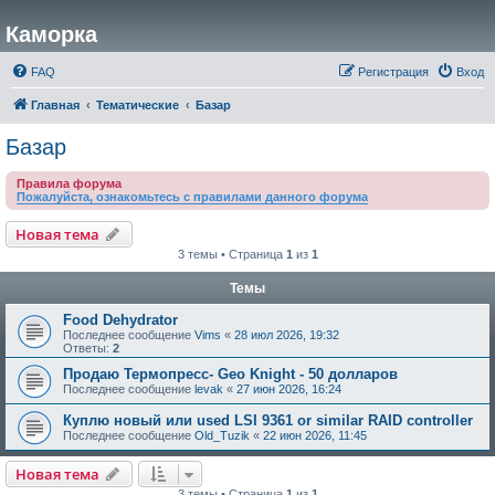
Каморка
FAQ
Регистрация
Вход
Главная
Тематические
Базар
Базар
Правила форума
Пожалуйста, ознакомьтесь с правилами данного форума
Новая тема
3 темы • Страница
1
из
1
Темы
Food Dehydrator
Последнее сообщение
Vims
«
28 июл 2026, 19:32
Ответы:
2
Продаю Термопресс- Geo Knight - 50 долларов
Последнее сообщение
levak
«
27 июн 2026, 16:24
Куплю новый или used LSI 9361 or similar RAID controller
Последнее сообщение
Old_Tuzik
«
22 июн 2026, 11:45
Новая тема
3 темы • Страница
1
из
1