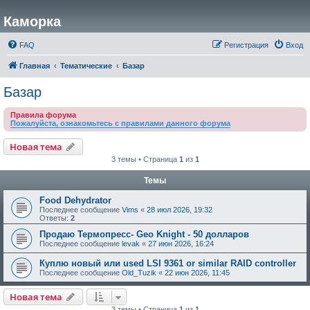
Каморка
FAQ
Регистрация
Вход
Главная
Тематические
Базар
Базар
Правила форума
Пожалуйста, ознакомьтесь с правилами данного форума
Новая тема
3 темы • Страница
1
из
1
Темы
Food Dehydrator
Последнее сообщение
Vims
«
28 июл 2026, 19:32
Ответы:
2
Продаю Термопресс- Geo Knight - 50 долларов
Последнее сообщение
levak
«
27 июн 2026, 16:24
Куплю новый или used LSI 9361 or similar RAID controller
Последнее сообщение
Old_Tuzik
«
22 июн 2026, 11:45
Новая тема
3 темы • Страница
1
из
1