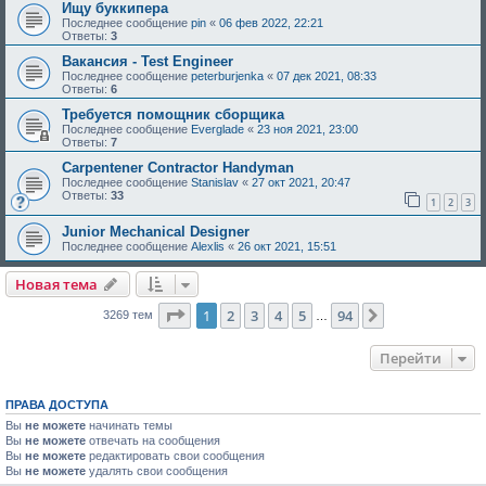
Ищу буккипера
Последнее сообщение
pin
«
06 фев 2022, 22:21
Ответы:
3
Вакансия - Test Engineer
Последнее сообщение
peterburjenka
«
07 дек 2021, 08:33
Ответы:
6
Требуется помощник сборщика
Последнее сообщение
Everglade
«
23 ноя 2021, 23:00
Ответы:
7
Carpentener Contractor Handyman
Последнее сообщение
Stanislav
«
27 окт 2021, 20:47
Ответы:
33
1
2
3
Junior Mechanical Designer
Последнее сообщение
Alexlis
«
26 окт 2021, 15:51
Новая тема
Страница
1
из
94
1
2
3
4
5
94
След.
3269 тем
…
Перейти
ПРАВА ДОСТУПА
Вы
не можете
начинать темы
Вы
не можете
отвечать на сообщения
Вы
не можете
редактировать свои сообщения
Вы
не можете
удалять свои сообщения