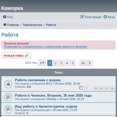
Каморка
FAQ
Регистрация
Вход
Главная
Тематические
Работа
Работа
Правила форума
Пожалуйста, ознакомьтесь с правилами данного форума
Новая тема
Страница
1
из
94
1
2
3
4
5
94
След.
3269 тем
…
Темы
Работа связанная с морем.
Последнее сообщение
BOX
«
28 июл 2026, 16:36
Ответы:
411
1
25
26
27
28
…
Работа в Чилвоке, Вторник, 26 мая 2026 года
Последнее сообщение
OldVarg
«
24 май 2026, 22:23
Ищу работу в Архитектурном отделе
Последнее сообщение
pin
«
29 янв 2026, 21:33
Ответы:
5