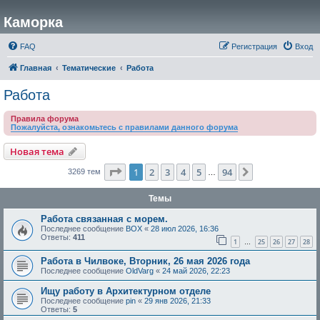
Каморка
FAQ
Регистрация
Вход
Главная
Тематические
Работа
Работа
Правила форума
Пожалуйста, ознакомьтесь с правилами данного форума
Новая тема
Страница
1
из
94
1
2
3
4
5
94
След.
3269 тем
…
Темы
Работа связанная с морем.
Последнее сообщение
BOX
«
28 июл 2026, 16:36
Ответы:
411
1
25
26
27
28
…
Работа в Чилвоке, Вторник, 26 мая 2026 года
Последнее сообщение
OldVarg
«
24 май 2026, 22:23
Ищу работу в Архитектурном отделе
Последнее сообщение
pin
«
29 янв 2026, 21:33
Ответы:
5