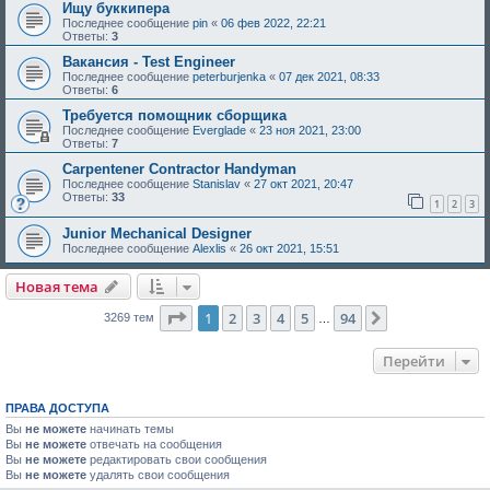
Ищу буккипера
Последнее сообщение
pin
«
06 фев 2022, 22:21
Ответы:
3
Вакансия - Test Engineer
Последнее сообщение
peterburjenka
«
07 дек 2021, 08:33
Ответы:
6
Требуется помощник сборщика
Последнее сообщение
Everglade
«
23 ноя 2021, 23:00
Ответы:
7
Carpentener Contractor Handyman
Последнее сообщение
Stanislav
«
27 окт 2021, 20:47
Ответы:
33
1
2
3
Junior Mechanical Designer
Последнее сообщение
Alexlis
«
26 окт 2021, 15:51
Новая тема
Страница
1
из
94
1
2
3
4
5
94
След.
3269 тем
…
Перейти
ПРАВА ДОСТУПА
Вы
не можете
начинать темы
Вы
не можете
отвечать на сообщения
Вы
не можете
редактировать свои сообщения
Вы
не можете
удалять свои сообщения