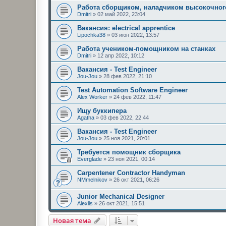
Работа сборщиком, наладчиком высокочног
Dmitri
»
02 май 2022, 23:04
Вакансия: electrical apprentice
Lipochka38
»
03 июн 2022, 13:57
Работа учеником-помощником на станках
Dmitri
»
12 апр 2022, 10:12
Вакансия - Test Engineer
Jou-Jou
»
28 фев 2022, 21:10
Test Automation Software Engineer
Alex Worker
»
24 фев 2022, 11:47
Ищу буккипера
Agatha
»
03 фев 2022, 22:44
Вакансия - Test Engineer
Jou-Jou
»
25 ноя 2021, 20:01
Требуется помощник сборщика
Everglade
»
23 ноя 2021, 00:14
Carpentener Contractor Handyman
NMmelnikov
»
26 окт 2021, 06:26
Junior Mechanical Designer
Alexlis
»
26 окт 2021, 15:51
Новая тема