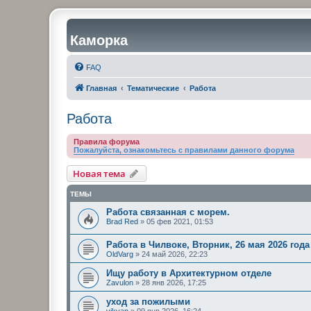
Каморка
FAQ
Главная
Тематические
Работа
Работа
Правила форума
Пожалуйста, ознакомьтесь с правилами данного форума
Новая тема
ТЕМЫ
Работа связанная с морем.
Brad Red
»
05 фев 2021, 01:53
Работа в Чилвоке, Вторник, 26 мая 2026 года
OldVarg
»
24 май 2026, 22:23
Ищу работу в Архитектурном отделе
Zavulon
»
28 янв 2026, 17:25
уход за пожилыми
vikvan
»
09 янв 2026, 16:24