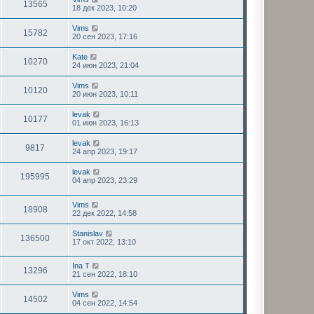
13565
18 дек 2023, 10:20
Vims
15782
20 сен 2023, 17:16
Kate
10270
24 июн 2023, 21:04
Vims
10120
20 июн 2023, 10:11
levak
10177
01 июн 2023, 16:13
levak
9817
24 апр 2023, 19:17
levak
195995
04 апр 2023, 23:29
Vims
18908
22 дек 2022, 14:58
Stanislav
136500
17 окт 2022, 13:10
Ina T
13296
21 сен 2022, 18:10
Vims
14502
04 сен 2022, 14:54