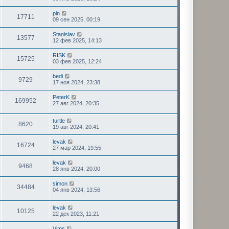
pin
17711
09 сен 2025, 00:19
Stanislav
13577
12 фев 2025, 14:13
RISK
15725
03 фев 2025, 12:24
bedi
9729
17 ноя 2024, 23:38
PeterK
169952
27 авг 2024, 20:35
turtle
8620
19 авг 2024, 20:41
levak
16724
27 мар 2024, 19:55
levak
9468
28 янв 2024, 20:00
simon
34484
04 янв 2024, 13:56
levak
10125
22 дек 2023, 11:21
Vims