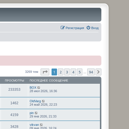
Регистрация
Вход
Страница
1
из
94
1
2
3
4
5
94
След.
3269 тем
…
ПРОСМОТРЫ
ПОСЛЕДНЕЕ СООБЩЕНИЕ
BOX
233353
28 июл 2026, 16:36
OldVarg
1462
24 май 2026, 22:23
pin
4159
29 янв 2026, 21:33
vikvan
3428
09 янв 2026, 16:24