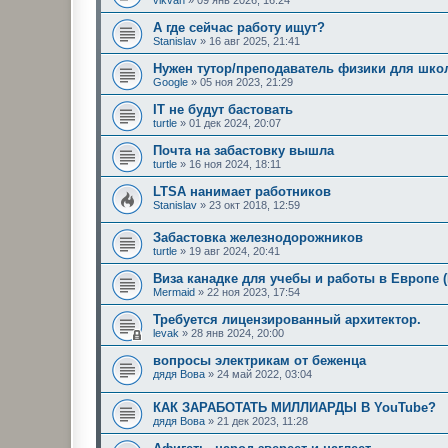
А где сейчас работу ищут?
Stanislav
»
16 авг 2025, 21:41
Нужен тутор/преподаватель физики для шко
Google
»
05 ноя 2023, 21:29
IT не будут бастовать
turtle
»
01 дек 2024, 20:07
Почта на забастовку вышла
turtle
»
16 ноя 2024, 18:11
LTSA нанимает работников
Stanislav
»
23 окт 2018, 12:59
Забастовка железнодорожников
turtle
»
19 авг 2024, 20:41
Виза канадке для учебы и работы в Европе 
Mermaid
»
22 ноя 2023, 17:54
Требуется лицензированный архитектор.
levak
»
28 янв 2024, 20:00
вопросы электрикам от беженца
дядя Вова
»
24 май 2022, 03:04
КАК ЗАРАБОТАТЬ МИЛЛИАРДЫ В YouTube?
дядя Вова
»
21 дек 2023, 11:28