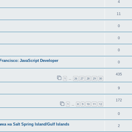
4
11
0
0
0
n Francisco: JavaScript Developer
0
435
1
26
27
28
29
30
…
9
172
1
8
9
10
11
12
…
0
а на Salt Spring Island/Gulf Islands
2