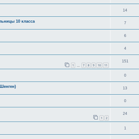
14
льницы 10 класса
7
6
4
151
1
7
8
9
10
11
…
0
(Шенген)
13
0
24
1
2
1