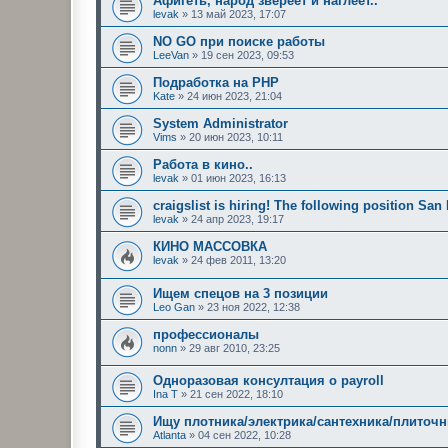
Афигеть, народ звереет и наглеет..
levak
»
13 май 2023, 17:07
NO GO при поиске работы
LeeVan
»
19 сен 2023, 09:53
Подработка на PHP
Kate
»
24 июн 2023, 21:04
System Administrator
Vims
»
20 июн 2023, 10:11
Работа в кино..
levak
»
01 июн 2023, 16:13
craigslist is hiring! The following position Sa
levak
»
24 апр 2023, 19:17
КИНО МАССОВКА
levak
»
24 фев 2011, 13:20
Ищем спецов на 3 позиции
Leo Gan
»
23 ноя 2022, 12:38
профессионалы
nonn
»
29 авг 2010, 23:25
Oдноразовая консултация o payroll
Ina T
»
21 сен 2022, 18:10
Ищу плотника/электрика/сантехника/плиточник
Atlanta
»
04 сен 2022, 10:28