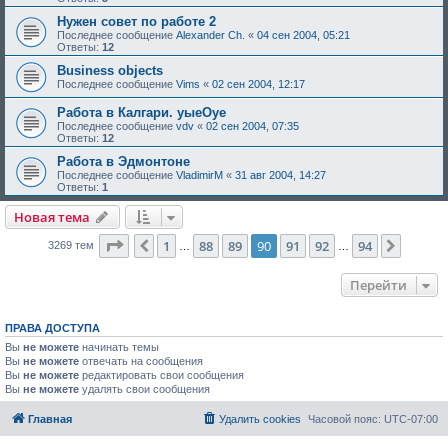
Нужен совет по работе 2
Последнее сообщение
Alexander Ch.
«
04 сен 2004, 05:21
Ответы:
12
Business objects
Последнее сообщение
Vims
«
02 сен 2004, 12:17
Работа в Калгари. уыеОуе
Последнее сообщение
vdv
«
02 сен 2004, 07:35
Ответы:
12
Работа в Эдмонтоне
Последнее сообщение
VladimirM
«
31 авг 2004, 14:27
Ответы:
1
Новая тема
Страница
90
из
94
1
88
89
90
91
92
94
Пред.
След.
3269 тем
…
…
Перейти
ПРАВА ДОСТУПА
Вы
не можете
начинать темы
Вы
не можете
отвечать на сообщения
Вы
не можете
редактировать свои сообщения
Вы
не можете
удалять свои сообщения
Главная
Удалить cookies
Часовой пояс:
UTC-07:00