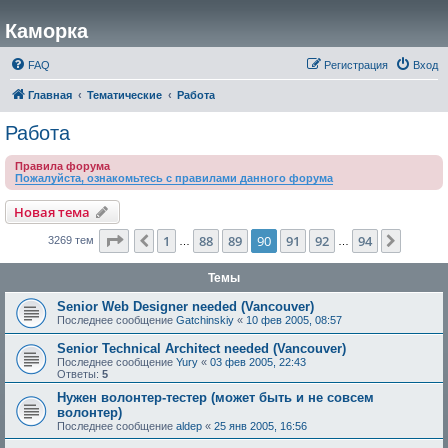
Каморка
FAQ
Регистрация
Вход
Главная
Тематические
Работа
Работа
Правила форума
Пожалуйста, ознакомьтесь с правилами данного форума
Новая тема
Страница
90
из
94
1
88
89
90
91
92
94
Пред.
След.
3269 тем
…
…
Темы
Senior Web Designer needed (Vancouver)
Последнее сообщение
Gatchinskiy
«
10 фев 2005, 08:57
Senior Technical Architect needed (Vancouver)
Последнее сообщение
Yury
«
03 фев 2005, 22:43
Ответы:
5
Нужен волонтер-тестер (может быть и не совсем
волонтер)
Последнее сообщение
aldep
«
25 янв 2005, 16:56