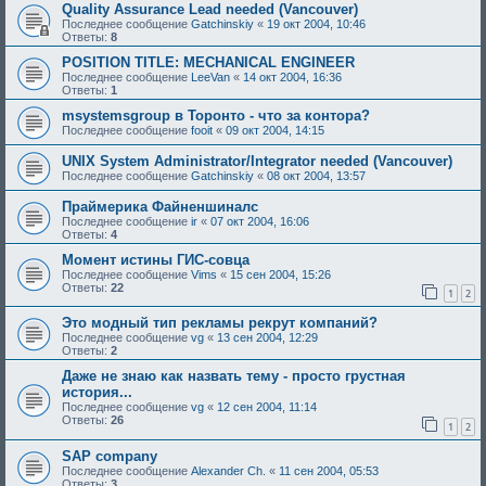
Quality Assurance Lead needed (Vancouver)
Последнее сообщение
Gatchinskiy
«
19 окт 2004, 10:46
Ответы:
8
POSITION TITLE: MECHANICAL ENGINEER
Последнее сообщение
LeeVan
«
14 окт 2004, 16:36
Ответы:
1
msystemsgroup в Торонто - что за контора?
Последнее сообщение
fooit
«
09 окт 2004, 14:15
UNIX System Administrator/Integrator needed (Vancouver)
Последнее сообщение
Gatchinskiy
«
08 окт 2004, 13:57
Праймерика Файненшиналс
Последнее сообщение
ir
«
07 окт 2004, 16:06
Ответы:
4
Момент истины ГИС-совца
Последнее сообщение
Vims
«
15 сен 2004, 15:26
Ответы:
22
1
2
Это модный тип рекламы рекрут компаний?
Последнее сообщение
vg
«
13 сен 2004, 12:29
Ответы:
2
Даже не знаю как назвать тему - просто грустная
история...
Последнее сообщение
vg
«
12 сен 2004, 11:14
Ответы:
26
1
2
SAP company
Последнее сообщение
Alexander Ch.
«
11 сен 2004, 05:53
Ответы:
3