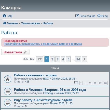
Каморка
FAQ
Регистрация
Вход
Главная
Тематические
Работа
Работа
Правила форума
Пожалуйста, ознакомьтесь с правилами данного форума
Новая тема
Страница
1
из
94
1
2
3
4
5
94
След.
3269 тем
…
Темы
Работа связанная с морем.
Последнее сообщение
BOX
«
28 июл 2026, 16:36
Ответы:
411
1
25
26
27
28
…
Работа в Чилвоке, Вторник, 26 мая 2026 года
Последнее сообщение
OldVarg
«
24 май 2026, 22:23
Ищу работу в Архитектурном отделе
Последнее сообщение
pin
«
29 янв 2026, 21:33
Ответы:
5