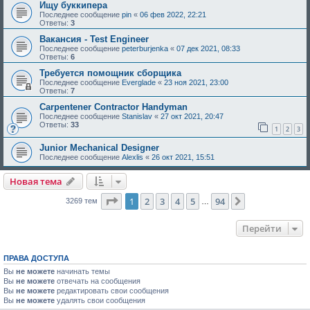
Ищу буккипера
Последнее сообщение
pin
«
06 фев 2022, 22:21
Ответы:
3
Вакансия - Test Engineer
Последнее сообщение
peterburjenka
«
07 дек 2021, 08:33
Ответы:
6
Требуется помощник сборщика
Последнее сообщение
Everglade
«
23 ноя 2021, 23:00
Ответы:
7
Carpentener Contractor Handyman
Последнее сообщение
Stanislav
«
27 окт 2021, 20:47
Ответы:
33
1
2
3
Junior Mechanical Designer
Последнее сообщение
Alexlis
«
26 окт 2021, 15:51
Новая тема
Страница
1
из
94
1
2
3
4
5
94
След.
3269 тем
…
Перейти
ПРАВА ДОСТУПА
Вы
не можете
начинать темы
Вы
не можете
отвечать на сообщения
Вы
не можете
редактировать свои сообщения
Вы
не можете
удалять свои сообщения