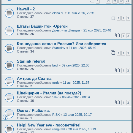
1
20
21
22
23
…
Hawaii - 2
Последнее сообщение
elena S.
«
11 янв 2026, 22:31
Ответы:
37
1
2
3
Штаты Вашингтон -Орегон
Последнее сообщение
Дочь л-та Шмидта
«
21 ноя 2025, 20:40
Ответы:
26
1
2
Кто недавно летал в Россию? Или собирается
Последнее сообщение
Stanislav
«
11 сен 2025, 05:40
Ответы:
34
1
2
3
Starlink referral
Последнее сообщение
bedi
«
09 сен 2025, 22:03
Ответы:
25
1
2
Амтрак др Сиэтла
Последнее сообщение
turtle
«
11 авг 2025, 11:37
Ответы:
2
Швейцария - Италия (на поезде?)
Последнее сообщение
Slav
«
06 май 2025, 08:04
Ответы:
16
1
2
Охота / Рыбалка.
Последнее сообщение
RISK
«
13 фев 2025, 10:17
Ответы:
1
Help! New Year eve - посоветуйте!
Последнее сообщение
rangvald
«
28 янв 2025, 18:19
Ответы:
17