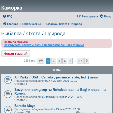
Каморка
FAQ
Регистрация
Вход
Главная
Тематические
Рыбалка / Охота / Природа
Рыбалка / Охота / Природа
Правила форума
Пожалуйста, ознакомьтесь с правилами данного форума
Новая тема
Страница
1
из
67
1
2
3
4
5
67
След.
2339 тем
…
Темы
All Parks ( USA , Canada , province, state, fed. ) news
Последнее сообщение
BOX
«
29 июл 2026, 12:12
Ответы:
8
Замучили раиндеер -ы Reindeer, орл -ы Eagl и ворон -ы
Rawen.
Последнее сообщение
Stanislav
«
28 июл 2026, 23:27
Ответы:
5
Barcelo Maya
Последнее сообщение
PeterK
«
13 июн 2026, 07:58
Ответы:
334