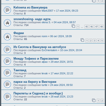
1
2
Kelowna из Ванкувера
Последнее сообщение
Mark2007
«
17 ноя 2024, 09:23
Ответы:
8
snowshoeing- надо идти.
Последнее сообщение
elena S.
«
04 ноя 2024, 08:57
Ответы:
714
1
45
46
47
48
…
Фиджи
Последнее сообщение
nonn
«
06 окт 2024, 18:09
Ответы:
65
1
2
3
4
5
Из Сиэтла в Ванкувер на автобусе
Последнее сообщение
ExOrientalem
«
10 сен 2024, 20:04
Ответы:
3
Между Тофино и Парксвилем
Последнее сообщение
alpax
«
29 июл 2024, 18:51
Ответы:
4
Таиланд
Последнее сообщение
levak
«
17 июл 2024, 22:22
Ответы:
7
парки на берегу в Виктории
Последнее сообщение
turtle
«
24 июн 2024, 09:50
Ответы:
2
Перелеты и Седона:) и вообще:)
Последнее сообщение
levak
«
28 май 2024, 13:23
Ответы:
22
1
2