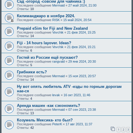
Сад -огород -совсем для чайника :)
Последнее сообщение
Mermaid
«
27 май 2024, 21:00
Ответы:
10
Килиманджаро в ноябре 2024.
Последнее сообщение
RISK
«
15 май 2024, 20:54
Prepaid eSim for Fiji and New Zealand
Последнее сообщение
Vovchik
«
21 фев 2024, 15:25
Ответы:
14
Fiji - 14 hours layover. Ideas?
Последнее сообщение
Vovchik
«
21 фев 2024, 15:21
Ответы:
6
Гостей из России ещё пускают?
Последнее сообщение
rangvald
«
29 янв 2024, 20:30
Ответы:
5
Грибники есть?
Последнее сообщение
Mermaid
«
15 ноя 2023, 20:57
Ответы:
14
Ну вот опять любитель ATV -езды по горным дорогам
нае-ся
Последнее сообщение
levak
«
16 окт 2023, 11:46
Ответы:
4
Аренда машин -как сэкономить?
Последнее сообщение
Mermaid
«
07 сен 2023, 23:38
Ответы:
13
Козумель Мексика- кто был?
Последнее сообщение
PeterK
«
17 авг 2023, 11:37
Ответы:
42
1
2
3