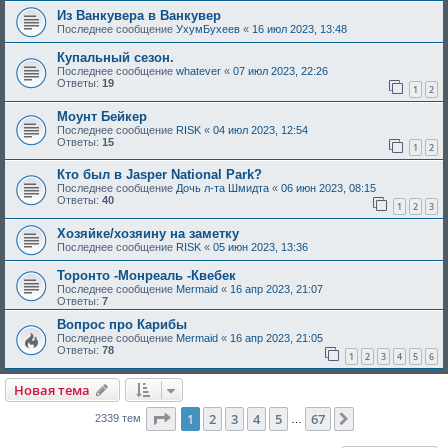
Из Ванкувера в Ванкувер
Последнее сообщение
УхумБухеев
«
16 июл 2023, 13:48
Купальный сезон.
Последнее сообщение
whatever
«
07 июл 2023, 22:26
Ответы:
19
1
2
Моунт Бейкер
Последнее сообщение
RISK
«
04 июл 2023, 12:54
Ответы:
15
1
2
Кто был в Jasper National Park?
Последнее сообщение
Дочь л-та Шмидта
«
06 июн 2023, 08:15
Ответы:
40
1
2
3
Хозяйке/хозяину на заметку
Последнее сообщение
RISK
«
05 июн 2023, 13:36
Торонто -Монреаль -Квебек
Последнее сообщение
Mermaid
«
16 апр 2023, 21:07
Ответы:
7
Вопрос про Карибы
Последнее сообщение
Mermaid
«
16 апр 2023, 21:05
Ответы:
78
1
2
3
4
5
6
Новая тема
Страница
1
из
67
1
2
3
4
5
67
След.
2339 тем
…