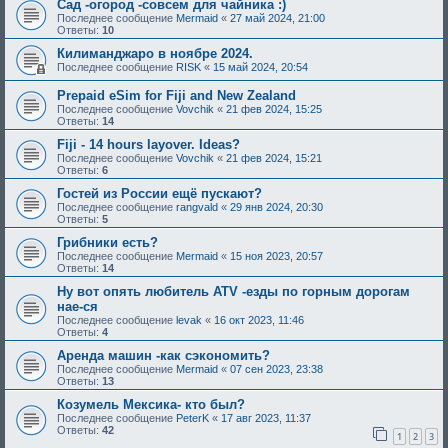
Сад -огород -совсем для чайника :)
Последнее сообщение
Mermaid
«
27 май 2024, 21:00
Ответы:
10
Килиманджаро в ноябре 2024.
Последнее сообщение
RISK
«
15 май 2024, 20:54
Prepaid eSim for Fiji and New Zealand
Последнее сообщение
Vovchik
«
21 фев 2024, 15:25
Ответы:
14
Fiji - 14 hours layover. Ideas?
Последнее сообщение
Vovchik
«
21 фев 2024, 15:21
Ответы:
6
Гостей из России ещё пускают?
Последнее сообщение
rangvald
«
29 янв 2024, 20:30
Ответы:
5
Грибники есть?
Последнее сообщение
Mermaid
«
15 ноя 2023, 20:57
Ответы:
14
Ну вот опять любитель ATV -езды по горным дорогам
нае-ся
Последнее сообщение
levak
«
16 окт 2023, 11:46
Ответы:
4
Аренда машин -как сэкономить?
Последнее сообщение
Mermaid
«
07 сен 2023, 23:38
Ответы:
13
Козумель Мексика- кто был?
Последнее сообщение
PeterK
«
17 авг 2023, 11:37
Ответы:
42
1
2
3