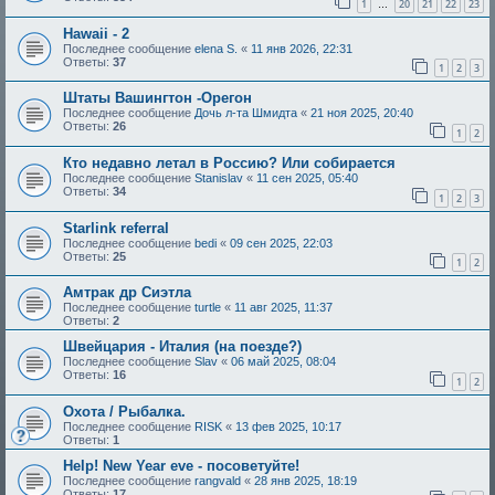
1
20
21
22
23
…
Hawaii - 2
Последнее сообщение
elena S.
«
11 янв 2026, 22:31
Ответы:
37
1
2
3
Штаты Вашингтон -Орегон
Последнее сообщение
Дочь л-та Шмидта
«
21 ноя 2025, 20:40
Ответы:
26
1
2
Кто недавно летал в Россию? Или собирается
Последнее сообщение
Stanislav
«
11 сен 2025, 05:40
Ответы:
34
1
2
3
Starlink referral
Последнее сообщение
bedi
«
09 сен 2025, 22:03
Ответы:
25
1
2
Амтрак др Сиэтла
Последнее сообщение
turtle
«
11 авг 2025, 11:37
Ответы:
2
Швейцария - Италия (на поезде?)
Последнее сообщение
Slav
«
06 май 2025, 08:04
Ответы:
16
1
2
Охота / Рыбалка.
Последнее сообщение
RISK
«
13 фев 2025, 10:17
Ответы:
1
Help! New Year eve - посоветуйте!
Последнее сообщение
rangvald
«
28 янв 2025, 18:19
Ответы:
17