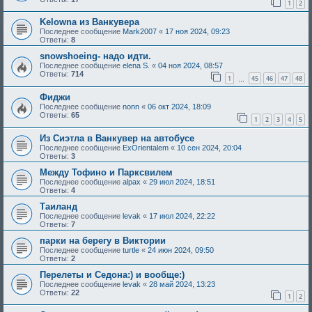
1
2
Kelowna из Ванкувера
Последнее сообщение
Mark2007
«
17 ноя 2024, 09:23
Ответы:
8
snowshoeing- надо идти.
Последнее сообщение
elena S.
«
04 ноя 2024, 08:57
Ответы:
714
1
45
46
47
48
…
Фиджи
Последнее сообщение
nonn
«
06 окт 2024, 18:09
Ответы:
65
1
2
3
4
5
Из Сиэтла в Ванкувер на автобусе
Последнее сообщение
ExOrientalem
«
10 сен 2024, 20:04
Ответы:
3
Между Тофино и Парксвилем
Последнее сообщение
alpax
«
29 июл 2024, 18:51
Ответы:
4
Таиланд
Последнее сообщение
levak
«
17 июл 2024, 22:22
Ответы:
7
парки на берегу в Виктории
Последнее сообщение
turtle
«
24 июн 2024, 09:50
Ответы:
2
Перелеты и Седона:) и вообще:)
Последнее сообщение
levak
«
28 май 2024, 13:23
Ответы:
22
1
2