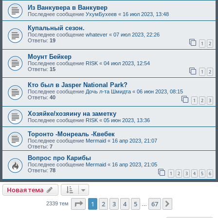
Из Ванкувера в Ванкувер
Последнее сообщение
УхумБухеев
«
16 июл 2023, 13:48
Купальный сезон.
Последнее сообщение
whatever
«
07 июл 2023, 22:26
Ответы:
19
1
2
Моунт Бейкер
Последнее сообщение
RISK
«
04 июл 2023, 12:54
Ответы:
15
1
2
Кто был в Jasper National Park?
Последнее сообщение
Дочь л-та Шмидта
«
06 июн 2023, 08:15
Ответы:
40
1
2
3
Хозяйке/хозяину на заметку
Последнее сообщение
RISK
«
05 июн 2023, 13:36
Торонто -Монреаль -Квебек
Последнее сообщение
Mermaid
«
16 апр 2023, 21:07
Ответы:
7
Вопрос про Карибы
Последнее сообщение
Mermaid
«
16 апр 2023, 21:05
Ответы:
78
1
2
3
4
5
6
Новая тема
Страница
1
из
67
1
2
3
4
5
67
След.
2339 тем
…