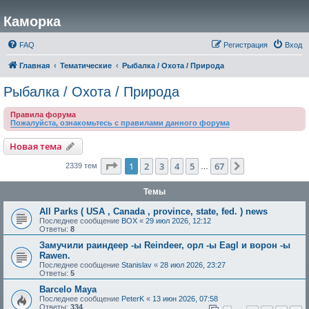
Каморка
FAQ
Регистрация
Вход
Главная
Тематические
Рыбалка / Охота / Природа
Рыбалка / Охота / Природа
Правила форума
Пожалуйста, ознакомьтесь с правилами данного форума
Новая тема
Страница
1
из
67
1
2
3
4
5
67
След.
2339 тем
…
Темы
All Parks ( USA , Canada , province, state, fed. ) news
Последнее сообщение
BOX
«
29 июл 2026, 12:12
Ответы:
8
Замучили раиндеер -ы Reindeer, орл -ы Eagl и ворон -ы
Rawen.
Последнее сообщение
Stanislav
«
28 июл 2026, 23:27
Ответы:
5
Barcelo Maya
Последнее сообщение
PeterK
«
13 июн 2026, 07:58
Ответы:
334