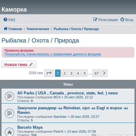
Каморка
FAQ
Регистрация
Вход
Главная
Тематические
Рыбалка / Охота / Природа
Рыбалка / Охота / Природа
Правила форума
Пожалуйста, ознакомьтесь с правилами данного форума
Новая тема
Страница
1
из
67
1
2
3
4
5
67
След.
2339 тем
…
Темы
All Parks ( USA , Canada , province, state, fed. ) news
Последнее сообщение
BOX
«
29 июл 2026, 12:12
Ответы:
8
Замучили раиндеер -ы Reindeer, орл -ы Eagl и ворон -ы
Rawen.
Последнее сообщение
Stanislav
«
28 июл 2026, 23:27
Ответы:
5
Barcelo Maya
Последнее сообщение
PeterK
«
13 июн 2026, 07:58
Ответы:
334