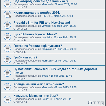
Сад -огород -совсем для чайника :)
Последнее сообщение
Mermaid
«
27 май 2024, 21:00
Ответы:
10
Килиманджаро в ноябре 2024.
Последнее сообщение
RISK
«
15 май 2024, 20:54
Prepaid eSim for Fiji and New Zealand
Последнее сообщение
Vovchik
«
21 фев 2024, 15:25
Ответы:
14
Fiji - 14 hours layover. Ideas?
Последнее сообщение
Vovchik
«
21 фев 2024, 15:21
Ответы:
6
Гостей из России ещё пускают?
Последнее сообщение
rangvald
«
29 янв 2024, 20:30
Ответы:
5
Грибники есть?
Последнее сообщение
Mermaid
«
15 ноя 2023, 20:57
Ответы:
14
Ну вот опять любитель ATV -езды по горным дорогам
нае-ся
Последнее сообщение
levak
«
16 окт 2023, 11:46
Ответы:
4
Аренда машин -как сэкономить?
Последнее сообщение
Mermaid
«
07 сен 2023, 23:38
Ответы:
13
Козумель Мексика- кто был?
Последнее сообщение
PeterK
«
17 авг 2023, 11:37
Ответы:
42
1
2
3