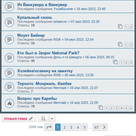
Из Ванкувера в Ванкувер
Последнее сообщение
УхумБухеев
«
16 июл 2023, 13:48
Купальный сезон.
Последнее сообщение
whatever
«
07 июл 2023, 22:26
Ответы:
19
1
2
Моунт Бейкер
Последнее сообщение
RISK
«
04 июл 2023, 12:54
Ответы:
15
1
2
Кто был в Jasper National Park?
Последнее сообщение
Дочь л-та Шмидта
«
06 июн 2023, 08:15
Ответы:
40
1
2
3
Хозяйке/хозяину на заметку
Последнее сообщение
RISK
«
05 июн 2023, 13:36
Торонто -Монреаль -Квебек
Последнее сообщение
Mermaid
«
16 апр 2023, 21:07
Ответы:
7
Вопрос про Карибы
Последнее сообщение
Mermaid
«
16 апр 2023, 21:05
Ответы:
78
1
2
3
4
5
6
Новая тема
Страница
1
из
67
1
2
3
4
5
67
След.
2339 тем
…