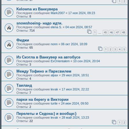
1
2
Kelowna из Ванкувера
Последнее сообщение
Mark2007
«
17 ноя 2024, 09:23
Ответы:
8
snowshoeing- надо идти.
Последнее сообщение
elena S.
«
04 ноя 2024, 08:57
Ответы:
714
1
45
46
47
48
…
Фиджи
Последнее сообщение
nonn
«
06 окт 2024, 18:09
Ответы:
65
1
2
3
4
5
Из Сиэтла в Ванкувер на автобусе
Последнее сообщение
ExOrientalem
«
10 сен 2024, 20:04
Ответы:
3
Между Тофино и Парксвилем
Последнее сообщение
alpax
«
29 июл 2024, 18:51
Ответы:
4
Таиланд
Последнее сообщение
levak
«
17 июл 2024, 22:22
Ответы:
7
парки на берегу в Виктории
Последнее сообщение
turtle
«
24 июн 2024, 09:50
Ответы:
2
Перелеты и Седона:) и вообще:)
Последнее сообщение
levak
«
28 май 2024, 13:23
Ответы:
22
1
2