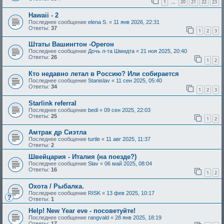
1
20
21
22
23
…
Hawaii - 2
Последнее сообщение
elena S.
«
11 янв 2026, 22:31
Ответы:
37
1
2
3
Штаты Вашингтон -Орегон
Последнее сообщение
Дочь л-та Шмидта
«
21 ноя 2025, 20:40
Ответы:
26
1
2
Кто недавно летал в Россию? Или собирается
Последнее сообщение
Stanislav
«
11 сен 2025, 05:40
Ответы:
34
1
2
3
Starlink referral
Последнее сообщение
bedi
«
09 сен 2025, 22:03
Ответы:
25
1
2
Амтрак др Сиэтла
Последнее сообщение
turtle
«
11 авг 2025, 11:37
Ответы:
2
Швейцария - Италия (на поезде?)
Последнее сообщение
Slav
«
06 май 2025, 08:04
Ответы:
16
1
2
Охота / Рыбалка.
Последнее сообщение
RISK
«
13 фев 2025, 10:17
Ответы:
1
Help! New Year eve - посоветуйте!
Последнее сообщение
rangvald
«
28 янв 2025, 18:19
Ответы:
17