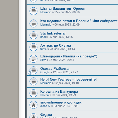
Штаты Вашингтон -Орегон
Mermaid
»
25 май 2025, 00:16
Кто недавно летал в Россию? Или собираетс
Mermaid
»
06 июл 2023, 22:09
Starlink referral
bedi
»
25 авг 2025, 13:05
Амтрак др Сиэтла
turtle
»
28 май 2025, 13:14
Швейцария - Италия (на поезде?)
Slav
»
17 май 2024, 09:51
Охота / Рыбалка.
Google
»
12 фев 2025, 21:27
Help! New Year eve - посоветуйте!
Mermaid
»
02 дек 2024, 19:18
Kelowna из Ванкувера
vikvan
»
09 авг 2024, 13:29
snowshoeing- надо идти.
elena S.
»
03 янв 2013, 12:00
Фиджи