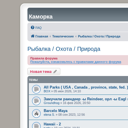
Каморка
FAQ
Главная
Тематические
Рыбалка / Охота / Природа
Рыбалка / Охота / Природа
Правила форума
Пожалуйста, ознакомьтесь с правилами данного форума
Новая тема
ТЕМЫ
All Parks ( USA , Canada , province, state, fed. 
BOX
»
05 июн 2026, 14:10
Замучили раиндеер -ы Reindeer, орл -ы Eagl
Groundhog
»
16 фев 2026, 20:50
Barcelo Maya
elena S.
»
08 сен 2023, 12:56
Hawaii - 2
turtle
»
19 авг 2024, 10:31