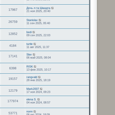
Дочь л-та Шмидта
17967
21 ноя 2025, 20:40
Stanislav
26759
11 сен 2025, 05:40
bedi
12852
09 сен 2025, 22:03
turtle
4184
11 авг 2025, 11:37
Slav
17141
06 май 2025, 08:04
RISK
6398
13 фев 2025, 10:17
rangvald
19157
28 янв 2025, 18:19
Mark2007
12179
17 ноя 2024, 09:23
elena S.
177974
04 ноя 2024, 08:57
nonn
53771
06 окт 2024, 18:09