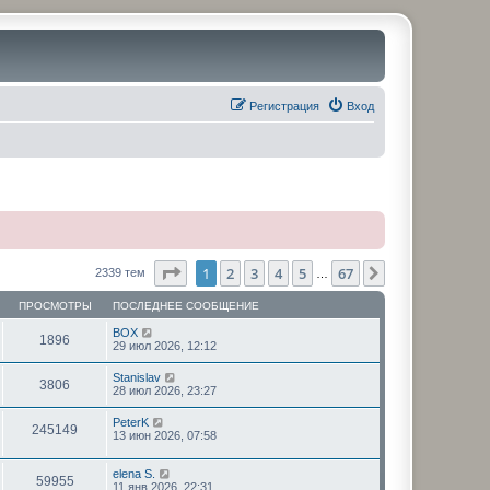
Регистрация
Вход
Страница
1
из
67
1
2
3
4
5
67
След.
2339 тем
…
ПРОСМОТРЫ
ПОСЛЕДНЕЕ СООБЩЕНИЕ
BOX
1896
29 июл 2026, 12:12
Stanislav
3806
28 июл 2026, 23:27
PeterK
245149
13 июн 2026, 07:58
elena S.
59955
11 янв 2026, 22:31