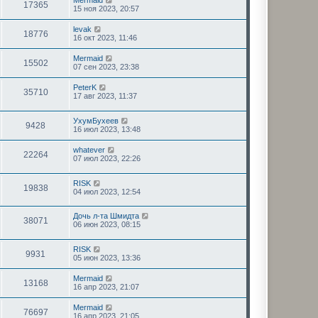
Mermaid
17365
15 ноя 2023, 20:57
levak
18776
16 окт 2023, 11:46
Mermaid
15502
07 сен 2023, 23:38
PeterK
35710
17 авг 2023, 11:37
УхумБухеев
9428
16 июл 2023, 13:48
whatever
22264
07 июл 2023, 22:26
RISK
19838
04 июл 2023, 12:54
Дочь л-та Шмидта
38071
06 июн 2023, 08:15
RISK
9931
05 июн 2023, 13:36
Mermaid
13168
16 апр 2023, 21:07
Mermaid
76697
16 апр 2023, 21:05