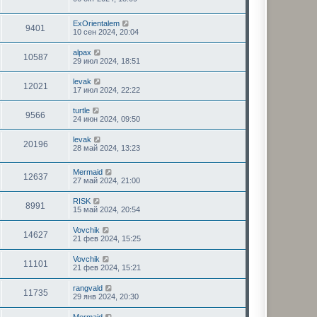
ExOrientalem
9401
10 сен 2024, 20:04
alpax
10587
29 июл 2024, 18:51
levak
12021
17 июл 2024, 22:22
turtle
9566
24 июн 2024, 09:50
levak
20196
28 май 2024, 13:23
Mermaid
12637
27 май 2024, 21:00
RISK
8991
15 май 2024, 20:54
Vovchik
14627
21 фев 2024, 15:25
Vovchik
11101
21 фев 2024, 15:21
rangvald
11735
29 янв 2024, 20:30