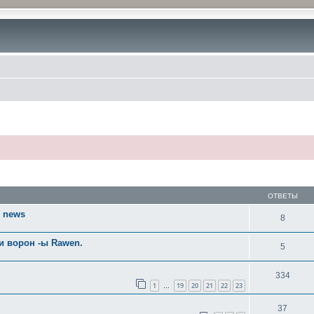
ОТВЕТЫ
) news
8
 и ворон -ы Rawen.
5
334
1
19
20
21
22
23
…
37