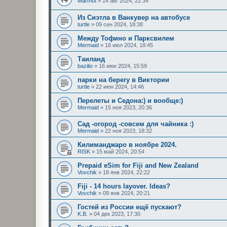
Marmot
»
14 авг 2024, 22:34
Из Сиэтла в Ванкувер на автобусе
turtle
»
09 сен 2024, 18:38
Между Тофино и Парксвилем
Mermaid
»
16 июл 2024, 18:45
Таиланд
bazilio
»
16 июн 2024, 15:59
парки на берегу в Виктории
turtle
»
22 июн 2024, 14:46
Перелеты и Седона:) и вообще:)
Mermaid
»
15 ноя 2023, 20:36
Сад -огород -совсем для чайника :)
Mermaid
»
22 ноя 2023, 18:32
Килиманджаро в ноябре 2024.
RISK
»
15 май 2024, 20:54
Prepaid eSim for Fiji and New Zealand
Vovchik
»
18 янв 2024, 22:22
Fiji - 14 hours layover. Ideas?
Vovchik
»
09 янв 2024, 20:21
Гостей из России ещё пускают?
K.B.
»
04 дек 2023, 17:30