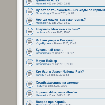
Грибники есть?
Mermaid
»
07 сен 2023, 22:43
Ну вот опять любитель ATV -езды по горным
Groundhog
»
21 май 2023, 17:28
Аренда машин -как сэкономить?
Mermaid
»
20 апр 2023, 18:10
Козумель Мексика- кто был?
Lucinda
»
04 фев 2023, 15:05
Из Ванкувера в Ванкувер
УхумБухеев
»
16 июл 2023, 13:48
Купальный сезон.
Groundhog
»
24 май 2018, 05:37
Моунт Бейкер
Groundhog
»
26 авг 2016, 20:01
Кто был в Jasper National Park?
Tanya2
»
14 сен 2015, 09:53
Хозяйке/хозяину на заметку
RISK
»
05 июн 2023, 13:36
Торонто -Монреаль -Квебек
Mermaid
»
13 апр 2023, 21:55
Вопрос про Карибы
Mermaid
»
06 июл 2022, 11:36