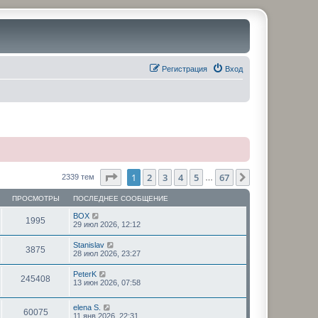
Регистрация
Вход
Страница
1
из
67
1
2
3
4
5
67
След.
2339 тем
…
ПРОСМОТРЫ
ПОСЛЕДНЕЕ СООБЩЕНИЕ
BOX
1995
29 июл 2026, 12:12
Stanislav
3875
28 июл 2026, 23:27
PeterK
245408
13 июн 2026, 07:58
elena S.
60075
11 янв 2026, 22:31