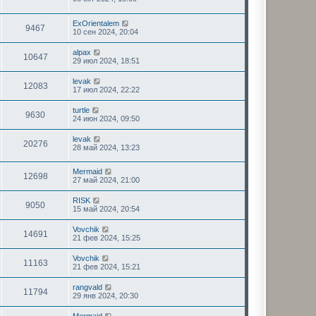
ExOrientalem
9467
10 сен 2024, 20:04
alpax
10647
29 июл 2024, 18:51
levak
12083
17 июл 2024, 22:22
turtle
9630
24 июн 2024, 09:50
levak
20276
28 май 2024, 13:23
Mermaid
12698
27 май 2024, 21:00
RISK
9050
15 май 2024, 20:54
Vovchik
14691
21 фев 2024, 15:25
Vovchik
11163
21 фев 2024, 15:21
rangvald
11794
29 янв 2024, 20:30