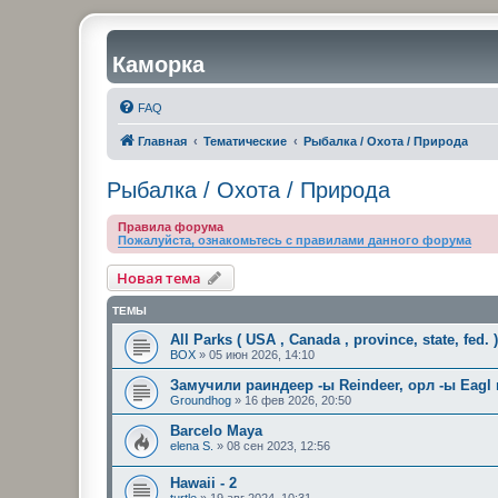
Каморка
FAQ
Главная
Тематические
Рыбалка / Охота / Природа
Рыбалка / Охота / Природа
Правила форума
Пожалуйста, ознакомьтесь с правилами данного форума
Новая тема
ТЕМЫ
All Parks ( USA , Canada , province, state, fed. 
BOX
»
05 июн 2026, 14:10
Замучили раиндеер -ы Reindeer, орл -ы Eagl
Groundhog
»
16 фев 2026, 20:50
Barcelo Maya
elena S.
»
08 сен 2023, 12:56
Hawaii - 2
turtle
»
19 авг 2024, 10:31