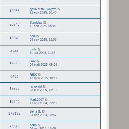
Дочь л-та Шмидта
18056
21 ноя 2025, 20:40
Stanislav
26846
11 сен 2025, 05:40
bedi
12948
09 сен 2025, 22:03
turtle
4244
11 авг 2025, 11:37
Slav
17223
06 май 2025, 08:04
RISK
6459
13 фев 2025, 10:17
rangvald
19238
28 янв 2025, 18:19
Mark2007
12240
17 ноя 2024, 09:23
elena S.
178132
04 ноя 2024, 08:57
nonn
53868
06 окт 2024, 18:09