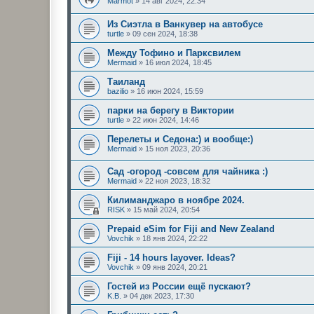
Marmot
»
14 авг 2024, 22:34
Из Сиэтла в Ванкувер на автобусе
turtle
»
09 сен 2024, 18:38
Между Тофино и Парксвилем
Mermaid
»
16 июл 2024, 18:45
Таиланд
bazilio
»
16 июн 2024, 15:59
парки на берегу в Виктории
turtle
»
22 июн 2024, 14:46
Перелеты и Седона:) и вообще:)
Mermaid
»
15 ноя 2023, 20:36
Сад -огород -совсем для чайника :)
Mermaid
»
22 ноя 2023, 18:32
Килиманджаро в ноябре 2024.
RISK
»
15 май 2024, 20:54
Prepaid eSim for Fiji and New Zealand
Vovchik
»
18 янв 2024, 22:22
Fiji - 14 hours layover. Ideas?
Vovchik
»
09 янв 2024, 20:21
Гостей из России ещё пускают?
K.B.
»
04 дек 2023, 17:30