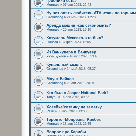
Грибники есть?
Mermaid
»
07 сен 2023, 22:43
Ну вот опять любитель ATV -езды по горным
Groundhog
»
21 май 2023, 17:28
Аренда машин -как сэкономить?
Mermaid
»
20 апр 2023, 18:10
Козумель Мексика- кто был?
Lucinda
»
04 фев 2023, 15:05
Из Ванкувера в Ванкувер
УхумБухеев
»
16 июл 2023, 13:48
Купальный сезон.
Groundhog
»
24 май 2018, 05:37
Моунт Бейкер
Groundhog
»
26 авг 2016, 20:01
Кто был в Jasper National Park?
Tanya2
»
14 сен 2015, 09:53
Хозяйке/хозяину на заметку
RISK
»
05 июн 2023, 13:36
Торонто -Монреаль -Квебек
Mermaid
»
13 апр 2023, 21:55
Вопрос про Карибы
Mermaid
»
06 июл 2022, 11:36