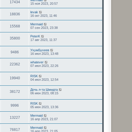
Mermaid
17434
15 ноя 2023, 20:57
levak
18836
16 окт 2023, 11:46
Mermaid
15568
07 сен 2023, 23:38
PeterK
35800
17 авг 2023, 11:37
УхумБухеев
9486
16 июл 2023, 13:48
whatever
22362
07 июл 2023, 22:26
RISK
19940
04 июл 2023, 12:54
Дочь л-та Шмидта
38172
06 июн 2023, 08:15
RISK
9996
05 июн 2023, 13:36
Mermaid
13227
16 апр 2023, 21:07
Mermaid
76817
16 апр 2023, 21:05