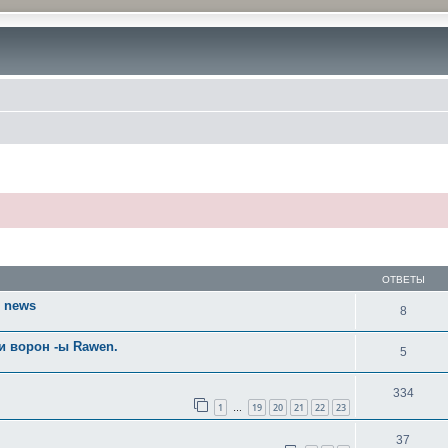
ОТВЕТЫ
) news
8
 и ворон -ы Rawen.
5
334
1
19
20
21
22
23
…
37