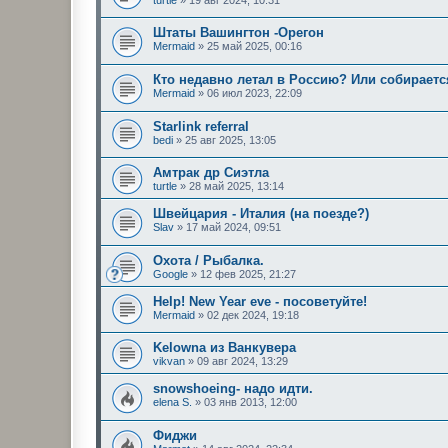
Штаты Вашингтон -Орегон
Mermaid
»
25 май 2025, 00:16
Кто недавно летал в Россию? Или собираетс
Mermaid
»
06 июл 2023, 22:09
Starlink referral
bedi
»
25 авг 2025, 13:05
Амтрак др Сиэтла
turtle
»
28 май 2025, 13:14
Швейцария - Италия (на поезде?)
Slav
»
17 май 2024, 09:51
Охота / Рыбалка.
Google
»
12 фев 2025, 21:27
Help! New Year eve - посоветуйте!
Mermaid
»
02 дек 2024, 19:18
Kelowna из Ванкувера
vikvan
»
09 авг 2024, 13:29
snowshoeing- надо идти.
elena S.
»
03 янв 2013, 12:00
Фиджи