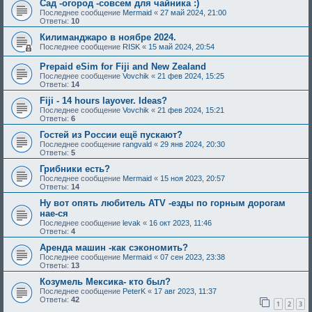
Сад -огород -совсем для чайника :)
Последнее сообщение
Mermaid
«
27 май 2024, 21:00
Ответы:
10
Килиманджаро в ноябре 2024.
Последнее сообщение
RISK
«
15 май 2024, 20:54
Prepaid eSim for Fiji and New Zealand
Последнее сообщение
Vovchik
«
21 фев 2024, 15:25
Ответы:
14
Fiji - 14 hours layover. Ideas?
Последнее сообщение
Vovchik
«
21 фев 2024, 15:21
Ответы:
6
Гостей из России ещё пускают?
Последнее сообщение
rangvald
«
29 янв 2024, 20:30
Ответы:
5
Грибники есть?
Последнее сообщение
Mermaid
«
15 ноя 2023, 20:57
Ответы:
14
Ну вот опять любитель ATV -езды по горным дорогам
нае-ся
Последнее сообщение
levak
«
16 окт 2023, 11:46
Ответы:
4
Аренда машин -как сэкономить?
Последнее сообщение
Mermaid
«
07 сен 2023, 23:38
Ответы:
13
Козумель Мексика- кто был?
Последнее сообщение
PeterK
«
17 авг 2023, 11:37
Ответы:
42
1
2
3