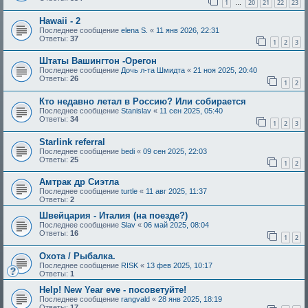
1
20
21
22
23
…
Hawaii - 2
Последнее сообщение
elena S.
«
11 янв 2026, 22:31
Ответы:
37
1
2
3
Штаты Вашингтон -Орегон
Последнее сообщение
Дочь л-та Шмидта
«
21 ноя 2025, 20:40
Ответы:
26
1
2
Кто недавно летал в Россию? Или собирается
Последнее сообщение
Stanislav
«
11 сен 2025, 05:40
Ответы:
34
1
2
3
Starlink referral
Последнее сообщение
bedi
«
09 сен 2025, 22:03
Ответы:
25
1
2
Амтрак др Сиэтла
Последнее сообщение
turtle
«
11 авг 2025, 11:37
Ответы:
2
Швейцария - Италия (на поезде?)
Последнее сообщение
Slav
«
06 май 2025, 08:04
Ответы:
16
1
2
Охота / Рыбалка.
Последнее сообщение
RISK
«
13 фев 2025, 10:17
Ответы:
1
Help! New Year eve - посоветуйте!
Последнее сообщение
rangvald
«
28 янв 2025, 18:19
Ответы:
17