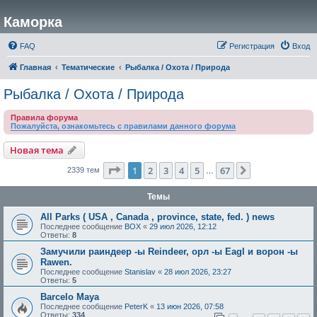
Каморка
FAQ
Регистрация
Вход
Главная
Тематические
Рыбалка / Охота / Природа
Рыбалка / Охота / Природа
Правила форума
Пожалуйста, ознакомьтесь с правилами данного форума
Новая тема
Страница
1
из
67
1
2
3
4
5
67
След.
2339 тем
…
Темы
All Parks ( USA , Canada , province, state, fed. ) news
Последнее сообщение
BOX
«
29 июл 2026, 12:12
Ответы:
8
Замучили раиндеер -ы Reindeer, орл -ы Eagl и ворон -ы
Rawen.
Последнее сообщение
Stanislav
«
28 июл 2026, 23:27
Ответы:
5
Barcelo Maya
Последнее сообщение
PeterK
«
13 июн 2026, 07:58
Ответы:
334