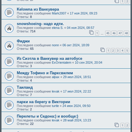
1
2
Kelowna из Ванкувера
Последнее сообщение
Mark2007
«
17 ноя 2024, 09:23
Ответы:
8
snowshoeing- надо идти.
Последнее сообщение
elena S.
«
04 ноя 2024, 08:57
Ответы:
714
1
45
46
47
48
…
Фиджи
Последнее сообщение
nonn
«
06 окт 2024, 18:09
Ответы:
65
1
2
3
4
5
Из Сиэтла в Ванкувер на автобусе
Последнее сообщение
ExOrientalem
«
10 сен 2024, 20:04
Ответы:
3
Между Тофино и Парксвилем
Последнее сообщение
alpax
«
29 июл 2024, 18:51
Ответы:
4
Таиланд
Последнее сообщение
levak
«
17 июл 2024, 22:22
Ответы:
7
парки на берегу в Виктории
Последнее сообщение
turtle
«
24 июн 2024, 09:50
Ответы:
2
Перелеты и Седона:) и вообще:)
Последнее сообщение
levak
«
28 май 2024, 13:23
Ответы:
22
1
2