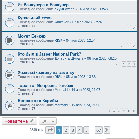
Из Ванкувера в Ванкувер
Последнее сообщение
УхумБухеев
«
16 июл 2023, 13:48
Купальный сезон.
Последнее сообщение
whatever
«
07 июл 2023, 22:26
Ответы:
19
1
2
Моунт Бейкер
Последнее сообщение
RISK
«
04 июл 2023, 12:54
Ответы:
15
1
2
Кто был в Jasper National Park?
Последнее сообщение
Дочь л-та Шмидта
«
06 июн 2023, 08:15
Ответы:
40
1
2
3
Хозяйке/хозяину на заметку
Последнее сообщение
RISK
«
05 июн 2023, 13:36
Торонто -Монреаль -Квебек
Последнее сообщение
Mermaid
«
16 апр 2023, 21:07
Ответы:
7
Вопрос про Карибы
Последнее сообщение
Mermaid
«
16 апр 2023, 21:05
Ответы:
78
1
2
3
4
5
6
Новая тема
Страница
1
из
67
1
2
3
4
5
67
След.
2339 тем
…