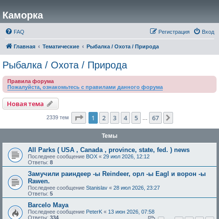
Каморка
FAQ
Регистрация
Вход
Главная
Тематические
Рыбалка / Охота / Природа
Рыбалка / Охота / Природа
Правила форума
Пожалуйста, ознакомьтесь с правилами данного форума
Новая тема
Страница
1
из
67
1
2
3
4
5
67
След.
2339 тем
…
Темы
All Parks ( USA , Canada , province, state, fed. ) news
Последнее сообщение
BOX
«
29 июл 2026, 12:12
Ответы:
8
Замучили раиндеер -ы Reindeer, орл -ы Eagl и ворон -ы
Rawen.
Последнее сообщение
Stanislav
«
28 июл 2026, 23:27
Ответы:
5
Barcelo Maya
Последнее сообщение
PeterK
«
13 июн 2026, 07:58
Ответы:
334