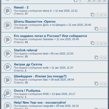
1
20
21
22
23
…
Hawaii - 2
Последнее сообщение
elena S.
«
11 янв 2026, 22:31
Ответы:
37
1
2
3
Штаты Вашингтон -Орегон
Последнее сообщение
Дочь л-та Шмидта
«
21 ноя 2025, 20:40
Ответы:
26
1
2
Кто недавно летал в Россию? Или собирается
Последнее сообщение
Stanislav
«
11 сен 2025, 05:40
Ответы:
34
1
2
3
Starlink referral
Последнее сообщение
bedi
«
09 сен 2025, 22:03
Ответы:
25
1
2
Амтрак др Сиэтла
Последнее сообщение
turtle
«
11 авг 2025, 11:37
Ответы:
2
Швейцария - Италия (на поезде?)
Последнее сообщение
Slav
«
06 май 2025, 08:04
Ответы:
16
1
2
Охота / Рыбалка.
Последнее сообщение
RISK
«
13 фев 2025, 10:17
Ответы:
1
Help! New Year eve - посоветуйте!
Последнее сообщение
rangvald
«
28 янв 2025, 18:19
Ответы:
17