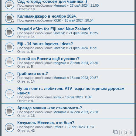
Сад -огород -совсем для чайника :)
Последнее сообщение
Mermaid
«
27 май 2024, 21:00
Ответы:
10
Килиманджаро в ноябре 2024.
Последнее сообщение
RISK
«
15 май 2024, 20:54
Prepaid eSim for Fiji and New Zealand
Последнее сообщение
Vovchik
«
21 фев 2024, 15:25
Ответы:
14
Fiji - 14 hours layover. Ideas?
Последнее сообщение
Vovchik
«
21 фев 2024, 15:21
Ответы:
6
Гостей из России ещё пускают?
Последнее сообщение
rangvald
«
29 янв 2024, 20:30
Ответы:
5
Грибники есть?
Последнее сообщение
Mermaid
«
15 ноя 2023, 20:57
Ответы:
14
Ну вот опять любитель ATV -езды по горным дорогам
нае-ся
Последнее сообщение
levak
«
16 окт 2023, 11:46
Ответы:
4
Аренда машин -как сэкономить?
Последнее сообщение
Mermaid
«
07 сен 2023, 23:38
Ответы:
13
Козумель Мексика- кто был?
Последнее сообщение
PeterK
«
17 авг 2023, 11:37
Ответы:
42
1
2
3