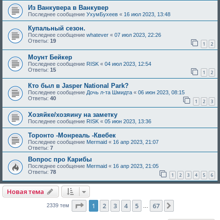
Из Ванкувера в Ванкувер
Последнее сообщение
УхумБухеев
«
16 июл 2023, 13:48
Купальный сезон.
Последнее сообщение
whatever
«
07 июл 2023, 22:26
Ответы:
19
1
2
Моунт Бейкер
Последнее сообщение
RISK
«
04 июл 2023, 12:54
Ответы:
15
1
2
Кто был в Jasper National Park?
Последнее сообщение
Дочь л-та Шмидта
«
06 июн 2023, 08:15
Ответы:
40
1
2
3
Хозяйке/хозяину на заметку
Последнее сообщение
RISK
«
05 июн 2023, 13:36
Торонто -Монреаль -Квебек
Последнее сообщение
Mermaid
«
16 апр 2023, 21:07
Ответы:
7
Вопрос про Карибы
Последнее сообщение
Mermaid
«
16 апр 2023, 21:05
Ответы:
78
1
2
3
4
5
6
Новая тема
Страница
1
из
67
1
2
3
4
5
67
След.
2339 тем
…