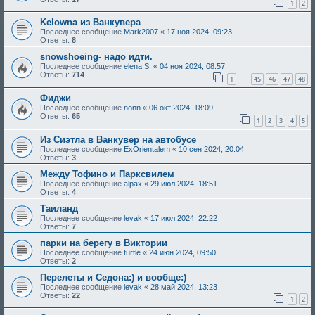
1
2
Kelowna из Ванкувера
Последнее сообщение
Mark2007
«
17 ноя 2024, 09:23
Ответы:
8
snowshoeing- надо идти.
Последнее сообщение
elena S.
«
04 ноя 2024, 08:57
Ответы:
714
1
45
46
47
48
…
Фиджи
Последнее сообщение
nonn
«
06 окт 2024, 18:09
Ответы:
65
1
2
3
4
5
Из Сиэтла в Ванкувер на автобусе
Последнее сообщение
ExOrientalem
«
10 сен 2024, 20:04
Ответы:
3
Между Тофино и Парксвилем
Последнее сообщение
alpax
«
29 июл 2024, 18:51
Ответы:
4
Таиланд
Последнее сообщение
levak
«
17 июл 2024, 22:22
Ответы:
7
парки на берегу в Виктории
Последнее сообщение
turtle
«
24 июн 2024, 09:50
Ответы:
2
Перелеты и Седона:) и вообще:)
Последнее сообщение
levak
«
28 май 2024, 13:23
Ответы:
22
1
2