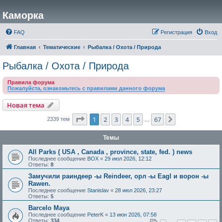
Каморка
FAQ
Регистрация
Вход
Главная
Тематические
Рыбалка / Охота / Природа
Рыбалка / Охота / Природа
Правила форума
Пожалуйста, ознакомьтесь с правилами данного форума
Новая тема
Страница
1
из
67
1
2
3
4
5
67
След.
2339 тем
…
Темы
All Parks ( USA , Canada , province, state, fed. ) news
Последнее сообщение
BOX
«
29 июл 2026, 12:12
Ответы:
8
Замучили раиндеер -ы Reindeer, орл -ы Eagl и ворон -ы
Rawen.
Последнее сообщение
Stanislav
«
28 июл 2026, 23:27
Ответы:
5
Barcelo Maya
Последнее сообщение
PeterK
«
13 июн 2026, 07:58
Ответы:
334