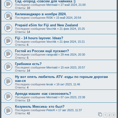
Сад -огород -совсем для чайника :)
Последнее сообщение
Mermaid
«
27 май 2024, 21:00
Ответы:
10
Килиманджаро в ноябре 2024.
Последнее сообщение
RISK
«
15 май 2024, 20:54
Prepaid eSim for Fiji and New Zealand
Последнее сообщение
Vovchik
«
21 фев 2024, 15:25
Ответы:
14
Fiji - 14 hours layover. Ideas?
Последнее сообщение
Vovchik
«
21 фев 2024, 15:21
Ответы:
6
Гостей из России ещё пускают?
Последнее сообщение
rangvald
«
29 янв 2024, 20:30
Ответы:
5
Грибники есть?
Последнее сообщение
Mermaid
«
15 ноя 2023, 20:57
Ответы:
14
Ну вот опять любитель ATV -езды по горным дорогам
нае-ся
Последнее сообщение
levak
«
16 окт 2023, 11:46
Ответы:
4
Аренда машин -как сэкономить?
Последнее сообщение
Mermaid
«
07 сен 2023, 23:38
Ответы:
13
Козумель Мексика- кто был?
Последнее сообщение
PeterK
«
17 авг 2023, 11:37
Ответы:
42
1
2
3