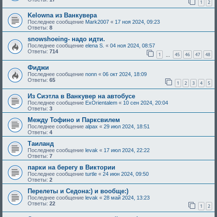
1
2
Kelowna из Ванкувера
Последнее сообщение
Mark2007
«
17 ноя 2024, 09:23
Ответы:
8
snowshoeing- надо идти.
Последнее сообщение
elena S.
«
04 ноя 2024, 08:57
Ответы:
714
1
45
46
47
48
…
Фиджи
Последнее сообщение
nonn
«
06 окт 2024, 18:09
Ответы:
65
1
2
3
4
5
Из Сиэтла в Ванкувер на автобусе
Последнее сообщение
ExOrientalem
«
10 сен 2024, 20:04
Ответы:
3
Между Тофино и Парксвилем
Последнее сообщение
alpax
«
29 июл 2024, 18:51
Ответы:
4
Таиланд
Последнее сообщение
levak
«
17 июл 2024, 22:22
Ответы:
7
парки на берегу в Виктории
Последнее сообщение
turtle
«
24 июн 2024, 09:50
Ответы:
2
Перелеты и Седона:) и вообще:)
Последнее сообщение
levak
«
28 май 2024, 13:23
Ответы:
22
1
2