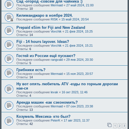
Сад -огород -совсем для чайника :)
Последнее сообщение
Mermaid
«
27 май 2024, 21:00
Ответы:
10
Килиманджаро в ноябре 2024.
Последнее сообщение
RISK
«
15 май 2024, 20:54
Prepaid eSim for Fiji and New Zealand
Последнее сообщение
Vovchik
«
21 фев 2024, 15:25
Ответы:
14
Fiji - 14 hours layover. Ideas?
Последнее сообщение
Vovchik
«
21 фев 2024, 15:21
Ответы:
6
Гостей из России ещё пускают?
Последнее сообщение
rangvald
«
29 янв 2024, 20:30
Ответы:
5
Грибники есть?
Последнее сообщение
Mermaid
«
15 ноя 2023, 20:57
Ответы:
14
Ну вот опять любитель ATV -езды по горным дорогам
нае-ся
Последнее сообщение
levak
«
16 окт 2023, 11:46
Ответы:
4
Аренда машин -как сэкономить?
Последнее сообщение
Mermaid
«
07 сен 2023, 23:38
Ответы:
13
Козумель Мексика- кто был?
Последнее сообщение
PeterK
«
17 авг 2023, 11:37
Ответы:
42
1
2
3