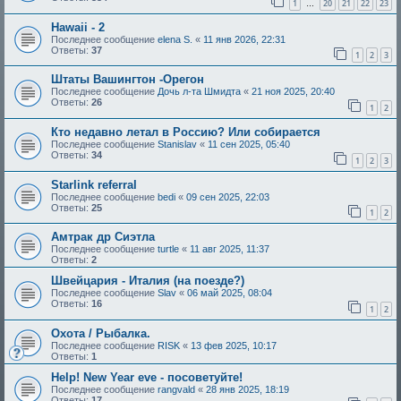
1
20
21
22
23
…
Hawaii - 2
Последнее сообщение
elena S.
«
11 янв 2026, 22:31
Ответы:
37
1
2
3
Штаты Вашингтон -Орегон
Последнее сообщение
Дочь л-та Шмидта
«
21 ноя 2025, 20:40
Ответы:
26
1
2
Кто недавно летал в Россию? Или собирается
Последнее сообщение
Stanislav
«
11 сен 2025, 05:40
Ответы:
34
1
2
3
Starlink referral
Последнее сообщение
bedi
«
09 сен 2025, 22:03
Ответы:
25
1
2
Амтрак др Сиэтла
Последнее сообщение
turtle
«
11 авг 2025, 11:37
Ответы:
2
Швейцария - Италия (на поезде?)
Последнее сообщение
Slav
«
06 май 2025, 08:04
Ответы:
16
1
2
Охота / Рыбалка.
Последнее сообщение
RISK
«
13 фев 2025, 10:17
Ответы:
1
Help! New Year eve - посоветуйте!
Последнее сообщение
rangvald
«
28 янв 2025, 18:19
Ответы:
17