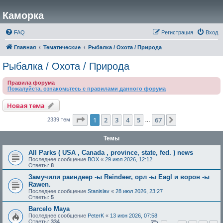
Каморка
FAQ
Регистрация
Вход
Главная
Тематические
Рыбалка / Охота / Природа
Рыбалка / Охота / Природа
Правила форума
Пожалуйста, ознакомьтесь с правилами данного форума
Новая тема
Страница
1
из
67
1
2
3
4
5
67
След.
2339 тем
…
Темы
All Parks ( USA , Canada , province, state, fed. ) news
Последнее сообщение
BOX
«
29 июл 2026, 12:12
Ответы:
8
Замучили раиндеер -ы Reindeer, орл -ы Eagl и ворон -ы
Rawen.
Последнее сообщение
Stanislav
«
28 июл 2026, 23:27
Ответы:
5
Barcelo Maya
Последнее сообщение
PeterK
«
13 июн 2026, 07:58
Ответы:
334