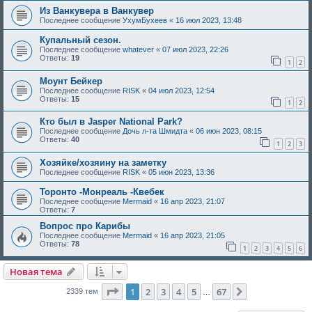
Из Ванкувера в Ванкувер
Последнее сообщение
УхумБухеев
«
16 июл 2023, 13:48
Купальный сезон.
Последнее сообщение
whatever
«
07 июл 2023, 22:26
Ответы:
19
1
2
Моунт Бейкер
Последнее сообщение
RISK
«
04 июл 2023, 12:54
Ответы:
15
1
2
Кто был в Jasper National Park?
Последнее сообщение
Дочь л-та Шмидта
«
06 июн 2023, 08:15
Ответы:
40
1
2
3
Хозяйке/хозяину на заметку
Последнее сообщение
RISK
«
05 июн 2023, 13:36
Торонто -Монреаль -Квебек
Последнее сообщение
Mermaid
«
16 апр 2023, 21:07
Ответы:
7
Вопрос про Карибы
Последнее сообщение
Mermaid
«
16 апр 2023, 21:05
Ответы:
78
1
2
3
4
5
6
Новая тема
Страница
1
из
67
1
2
3
4
5
67
След.
2339 тем
…