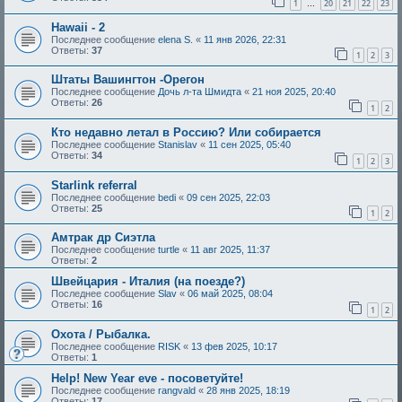
1
20
21
22
23
…
Hawaii - 2
Последнее сообщение
elena S.
«
11 янв 2026, 22:31
Ответы:
37
1
2
3
Штаты Вашингтон -Орегон
Последнее сообщение
Дочь л-та Шмидта
«
21 ноя 2025, 20:40
Ответы:
26
1
2
Кто недавно летал в Россию? Или собирается
Последнее сообщение
Stanislav
«
11 сен 2025, 05:40
Ответы:
34
1
2
3
Starlink referral
Последнее сообщение
bedi
«
09 сен 2025, 22:03
Ответы:
25
1
2
Амтрак др Сиэтла
Последнее сообщение
turtle
«
11 авг 2025, 11:37
Ответы:
2
Швейцария - Италия (на поезде?)
Последнее сообщение
Slav
«
06 май 2025, 08:04
Ответы:
16
1
2
Охота / Рыбалка.
Последнее сообщение
RISK
«
13 фев 2025, 10:17
Ответы:
1
Help! New Year eve - посоветуйте!
Последнее сообщение
rangvald
«
28 янв 2025, 18:19
Ответы:
17