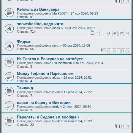
1
2
Kelowna из Ванкувера
Последнее сообщение
Mark2007
«
17 ноя 2024, 09:23
Ответы:
8
snowshoeing- надо идти.
Последнее сообщение
elena S.
«
04 ноя 2024, 08:57
Ответы:
714
1
45
46
47
48
…
Фиджи
Последнее сообщение
nonn
«
06 окт 2024, 18:09
Ответы:
65
1
2
3
4
5
Из Сиэтла в Ванкувер на автобусе
Последнее сообщение
ExOrientalem
«
10 сен 2024, 20:04
Ответы:
3
Между Тофино и Парксвилем
Последнее сообщение
alpax
«
29 июл 2024, 18:51
Ответы:
4
Таиланд
Последнее сообщение
levak
«
17 июл 2024, 22:22
Ответы:
7
парки на берегу в Виктории
Последнее сообщение
turtle
«
24 июн 2024, 09:50
Ответы:
2
Перелеты и Седона:) и вообще:)
Последнее сообщение
levak
«
28 май 2024, 13:23
Ответы:
22
1
2