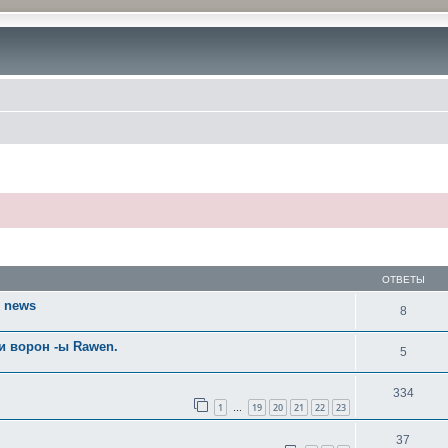
ОТВЕТЫ
) news
8
 и ворон -ы Rawen.
5
334
1
19
20
21
22
23
…
37