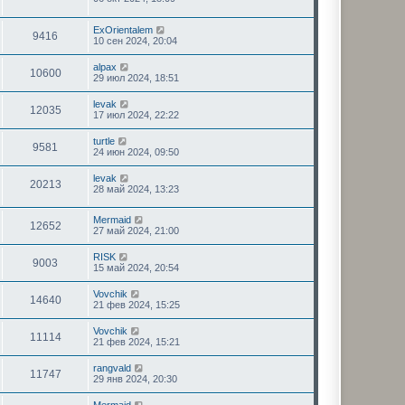
ExOrientalem
9416
10 сен 2024, 20:04
alpax
10600
29 июл 2024, 18:51
levak
12035
17 июл 2024, 22:22
turtle
9581
24 июн 2024, 09:50
levak
20213
28 май 2024, 13:23
Mermaid
12652
27 май 2024, 21:00
RISK
9003
15 май 2024, 20:54
Vovchik
14640
21 фев 2024, 15:25
Vovchik
11114
21 фев 2024, 15:21
rangvald
11747
29 янв 2024, 20:30