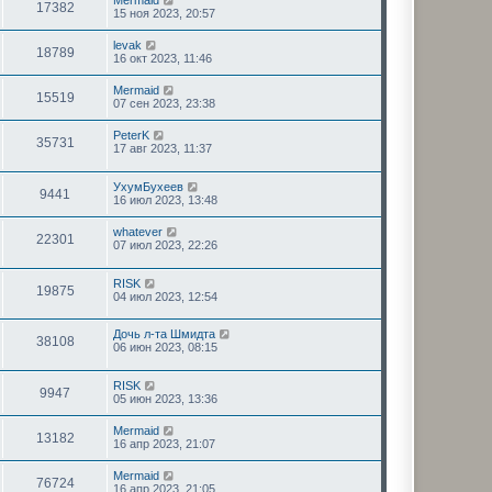
Mermaid
17382
15 ноя 2023, 20:57
levak
18789
16 окт 2023, 11:46
Mermaid
15519
07 сен 2023, 23:38
PeterK
35731
17 авг 2023, 11:37
УхумБухеев
9441
16 июл 2023, 13:48
whatever
22301
07 июл 2023, 22:26
RISK
19875
04 июл 2023, 12:54
Дочь л-та Шмидта
38108
06 июн 2023, 08:15
RISK
9947
05 июн 2023, 13:36
Mermaid
13182
16 апр 2023, 21:07
Mermaid
76724
16 апр 2023, 21:05