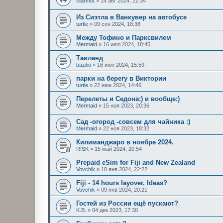
Marmot
»
14 авг 2024, 22:34
Из Сиэтла в Ванкувер на автобусе
turtle
»
09 сен 2024, 18:38
Между Тофино и Парксвилем
Mermaid
»
16 июл 2024, 18:45
Таиланд
bazilio
»
16 июн 2024, 15:59
парки на берегу в Виктории
turtle
»
22 июн 2024, 14:46
Перелеты и Седона:) и вообще:)
Mermaid
»
15 ноя 2023, 20:36
Сад -огород -совсем для чайника :)
Mermaid
»
22 ноя 2023, 18:32
Килиманджаро в ноябре 2024.
RISK
»
15 май 2024, 20:54
Prepaid eSim for Fiji and New Zealand
Vovchik
»
18 янв 2024, 22:22
Fiji - 14 hours layover. Ideas?
Vovchik
»
09 янв 2024, 20:21
Гостей из России ещё пускают?
K.B.
»
04 дек 2023, 17:30