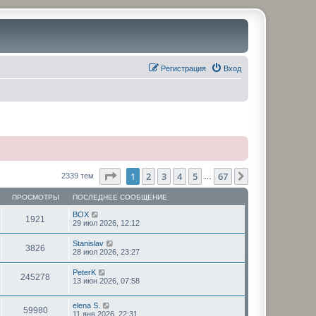
Регистрация
Вход
Страница
1
из
67
1
2
3
4
5
67
След.
2339 тем
…
ПРОСМОТРЫ
ПОСЛЕДНЕЕ СООБЩЕНИЕ
BOX
1921
29 июл 2026, 12:12
Stanislav
3826
28 июл 2026, 23:27
PeterK
245278
13 июн 2026, 07:58
elena S.
59980
11 янв 2026, 22:31