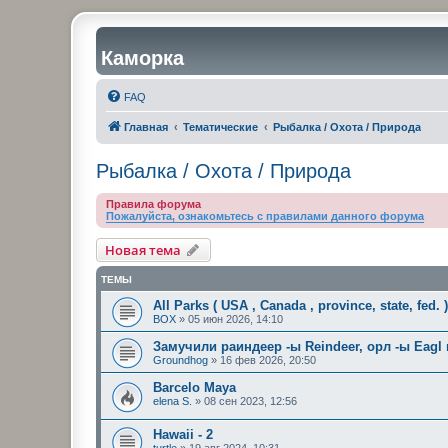
Каморка
FAQ
Главная
Тематические
Рыбалка / Охота / Природа
Рыбалка / Охота / Природа
Правила форума
Пожалуйста, ознакомьтесь с правилами данного форума
Новая тема
ТЕМЫ
All Parks ( USA , Canada , province, state, fed. 
BOX
»
05 июн 2026, 14:10
Замучили раиндеер -ы Reindeer, орл -ы Eagl
Groundhog
»
16 фев 2026, 20:50
Barcelo Maya
elena S.
»
08 сен 2023, 12:56
Hawaii - 2
turtle
»
19 авг 2024, 10:31