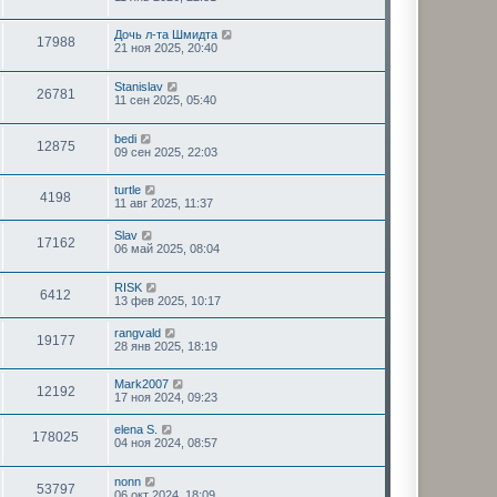
Дочь л-та Шмидта
17988
21 ноя 2025, 20:40
Stanislav
26781
11 сен 2025, 05:40
bedi
12875
09 сен 2025, 22:03
turtle
4198
11 авг 2025, 11:37
Slav
17162
06 май 2025, 08:04
RISK
6412
13 фев 2025, 10:17
rangvald
19177
28 янв 2025, 18:19
Mark2007
12192
17 ноя 2024, 09:23
elena S.
178025
04 ноя 2024, 08:57
nonn
53797
06 окт 2024, 18:09