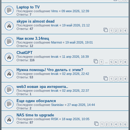
Laptop to TV
Последнее сообщение
Vims
«
09 июн 2026, 12:39
Ответы:
7
skype is almost dead
Последнее сообщение
levak
«
19 май 2026, 21:12
Ответы:
47
1
2
3
4
Наи всем 3.14пец
Последнее сообщение
Marmot
«
19 май 2026, 19:01
Ответы:
12
ChatGPT
Последнее сообщение
levak
«
11 апр 2026, 16:39
Ответы:
116
1
5
6
7
8
…
Нужна помощь! Что делать с этим?
Последнее сообщение
levak
«
02 апр 2026, 22:42
Ответы:
53
1
2
3
4
web3 новая эра интернета..
Последнее сообщение
levak
«
02 апр 2026, 22:37
Ответы:
1
Еще один обосрался
Последнее сообщение
Stanislav
«
27 мар 2026, 14:44
Ответы:
2
NAS time to upgrade
Последнее сообщение
RISK
«
18 мар 2026, 10:05
Ответы:
87
1
2
3
4
5
6