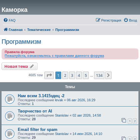
Каморка
FAQ
Регистрация
Вход
Главная
Тематические
Программизм
Программизм
Правила форума
Пожалуйста, ознакомьтесь с правилами данного форума
Новая тема
Страница
1
из
134
1
2
3
4
5
134
След.
4685 тем
…
Темы
Нам всем 3.1415здец -2
Последнее сообщение
levak
«
06 авг 2026, 16:29
Ответы:
1
Творчество от AI
Последнее сообщение
Stanislav
«
02 авг 2026, 14:58
Ответы:
28
1
2
Email filter for spam
Последнее сообщение
Stanislav
«
14 июн 2026, 14:10
Ответы:
29
1
2