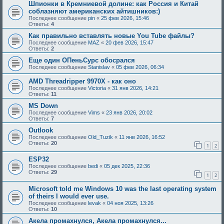
Шпионки в Кремниевой долине: как Россия и Китай
соблазняют американских айтишников:)
Последнее сообщение
pin
«
25 фев 2026, 15:46
Ответы:
4
Как правильно вставлять новые You Tube файлы?
Последнее сообщение
MAZ
«
20 фев 2026, 15:47
Ответы:
2
Еще один ОПеньСурс обосрался
Последнее сообщение
Stanislav
«
05 фев 2026, 06:34
AMD Threadripper 9970X - как оно
Последнее сообщение
Victoria
«
31 янв 2026, 14:21
Ответы:
11
MS Down
Последнее сообщение
Vims
«
23 янв 2026, 20:02
Ответы:
7
Outlook
Последнее сообщение
Old_Tuzik
«
11 янв 2026, 16:52
Ответы:
20
1
2
ESP32
Последнее сообщение
bedi
«
05 дек 2025, 22:36
Ответы:
29
1
2
Microsoft told me Windows 10 was the last operating system
of theirs I would ever use.
Последнее сообщение
levak
«
04 ноя 2025, 13:26
Ответы:
10
Акела промахнулся, Акела промахнулся...