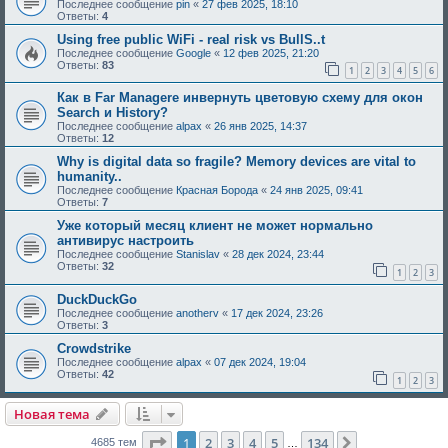
Последнее сообщение
pin
«
27 фев 2025, 18:10
Ответы:
4
Using free public WiFi - real risk vs BullS..t
Последнее сообщение
Google
«
12 фев 2025, 21:20
Ответы:
83
1
2
3
4
5
6
Как в Far Managere инвернуть цветовую схему для окoн
Search и History?
Последнее сообщение
alpax
«
26 янв 2025, 14:37
Ответы:
12
Why is digital data so fragile? Memory devices are vital to
humanity..
Последнее сообщение
Красная Борода
«
24 янв 2025, 09:41
Ответы:
7
Уже который месяц клиент не может нормально
антивирус настроить
Последнее сообщение
Stanislav
«
28 дек 2024, 23:44
Ответы:
32
1
2
3
DuckDuckGo
Последнее сообщение
anotherv
«
17 дек 2024, 23:26
Ответы:
3
Crowdstrike
Последнее сообщение
alpax
«
07 дек 2024, 19:04
Ответы:
42
1
2
3
Новая тема
Страница
1
из
134
1
2
3
4
5
134
След.
4685 тем
…