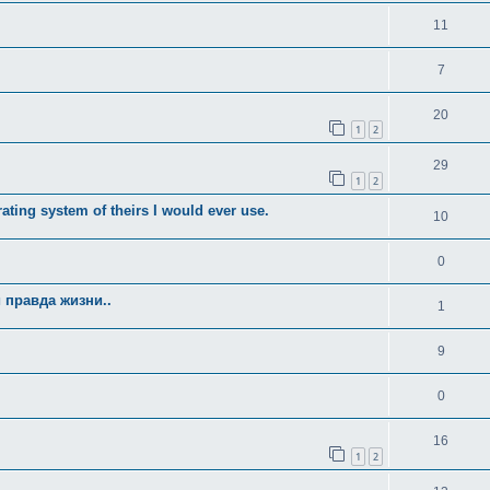
11
7
20
1
2
29
1
2
ating system of theirs I would ever use.
10
0
 правда жизни..
1
9
0
16
1
2