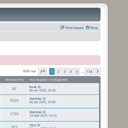
Регистрация
Вход
Страница
1
из
134
1
2
3
4
5
134
След.
4685 тем
…
ПРОСМОТРЫ
ПОСЛЕДНЕЕ СООБЩЕНИЕ
levak
82
06 авг 2026, 16:29
Stanislav
5519
02 авг 2026, 14:58
Stanislav
1719
14 июн 2026, 14:10
Vims
923