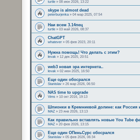
turtle
»
08 июн 2026, 13:22
skype is almost dead
peterburjenka
»
04 мар 2025, 07:54
Наи всем 3.14пец
turtle
»
03 май 2026, 08:37
ChatGPT
whatever
»
05 фев 2023, 20:11
Нужна помощь! Что делать с этим?
levak
»
12 дек 2025, 20:51
web3 новая эра интернета..
levak
»
02 июн 2025, 16:50
Еще один обосрался
Stanislav
»
26 мар 2026, 06:50
NAS time to upgrade
Vims
»
10 окт 2016, 19:13
Шпионки в Кремниевой долине: как Россия 
MAZ
»
23 янв 2026, 13:13
Как правильно вставлять новые You Tube 
MAZ
»
20 фев 2026, 13:15
Еще один ОПеньСурс обосрался
Stanislav
»
05 фев 2026, 06:34