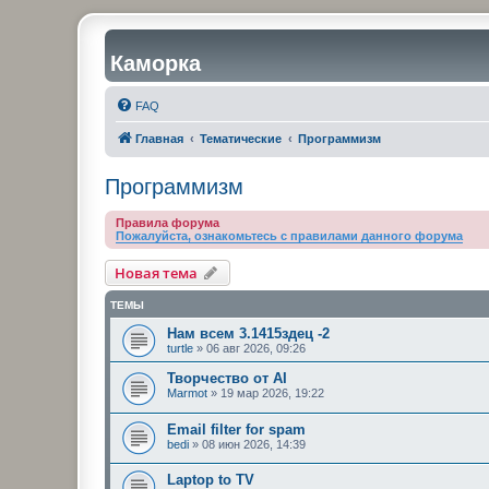
Каморка
FAQ
Главная
Тематические
Программизм
Программизм
Правила форума
Пожалуйста, ознакомьтесь с правилами данного форума
Новая тема
ТЕМЫ
Нам всем 3.1415здец -2
turtle
»
06 авг 2026, 09:26
Творчество от AI
Marmot
»
19 мар 2026, 19:22
Email filter for spam
bedi
»
08 июн 2026, 14:39
Laptop to TV