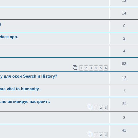
13
14
н
0
face app.
2
4
83
1
2
3
4
5
6
у для окoн Search и History?
12
re vital to humanity..
7
ьно антивирус настроить
32
1
2
3
3
42
1
2
3