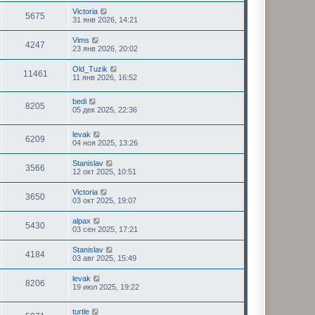
Victoria
5675
31 янв 2026, 14:21
Vims
4247
23 янв 2026, 20:02
Old_Tuzik
11461
11 янв 2026, 16:52
bedi
8205
05 дек 2025, 22:36
levak
6209
04 ноя 2025, 13:26
Stanislav
3566
12 окт 2025, 10:51
Victoria
3650
03 окт 2025, 19:07
alpax
5430
03 сен 2025, 17:21
Stanislav
4184
03 авг 2025, 15:49
levak
8206
19 июл 2025, 19:22
turtle