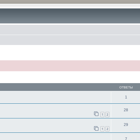
ОТВЕТЫ
1
28
1
2
29
1
2
7