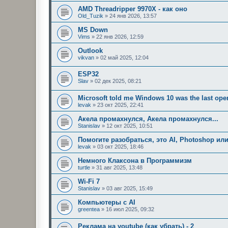
AMD Threadripper 9970X - как оно
Old_Tuzik
»
24 янв 2026, 13:57
MS Down
Vims
»
22 янв 2026, 12:59
Outlook
vikvan
»
02 май 2025, 12:04
ESP32
Slav
»
02 дек 2025, 08:21
Microsoft told me Windows 10 was the last oper
levak
»
23 окт 2025, 22:41
Акела промахнулся, Акела промахнулся...
Stanislav
»
12 окт 2025, 10:51
Помогите разобраться, это AI, Photoshop или
levak
»
03 окт 2025, 18:46
Немного Клаксона в Программизм
turtle
»
31 авг 2025, 13:48
Wi-Fi 7
Stanislav
»
03 авг 2025, 15:49
Компьютеры с AI
greentea
»
16 июл 2025, 09:32
Реклама на youtube (как убрать) - 2