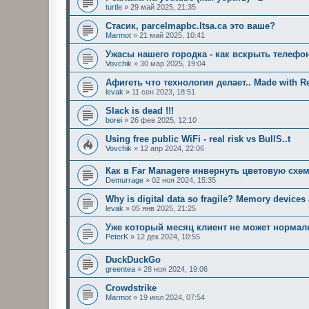
turtle
»
29 май 2025, 21:35
Стасик, parcelmapbc.ltsa.ca это ваше?
Marmot
»
21 май 2025, 10:41
Ужасы нашего городка - как вскрыть телефо
Vovchik
»
30 мар 2025, 19:04
Афигеть что технология делает.. Made with Re
levak
»
11 сен 2023, 18:51
Slack is dead !!!
borei
»
26 фев 2025, 12:10
Using free public WiFi - real risk vs BullS..t
Vovchik
»
12 апр 2024, 22:06
Как в Far Managere инвернуть цветовую схем
Demurrage
»
02 ноя 2024, 15:35
Why is digital data so fragile? Memory devices a
levak
»
05 янв 2025, 21:25
Уже который месяц клиент не может нормал
PeterK
»
12 дек 2024, 10:55
DuckDuckGo
greentea
»
28 ноя 2024, 19:06
Crowdstrike
Marmot
»
19 июл 2024, 07:54