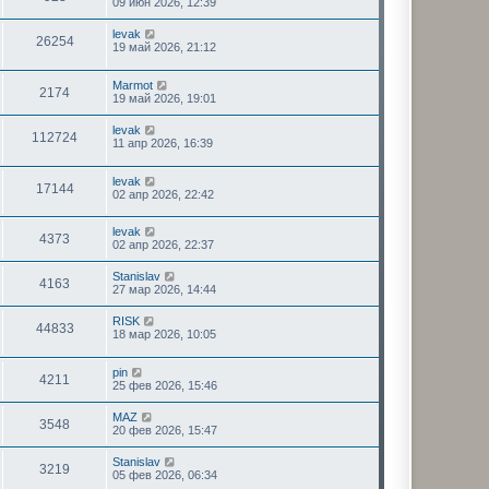
09 июн 2026, 12:39
levak
26254
19 май 2026, 21:12
Marmot
2174
19 май 2026, 19:01
levak
112724
11 апр 2026, 16:39
levak
17144
02 апр 2026, 22:42
levak
4373
02 апр 2026, 22:37
Stanislav
4163
27 мар 2026, 14:44
RISK
44833
18 мар 2026, 10:05
pin
4211
25 фев 2026, 15:46
MAZ
3548
20 фев 2026, 15:47
Stanislav
3219
05 фев 2026, 06:34