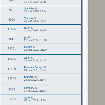
5971
30 май 2025, 20:55
Stanislav
7031
22 май 2025, 23:14
Vovchik
6520
30 мар 2025, 19:04
levak
11825
11 мар 2025, 19:57
pin
6811
27 фев 2025, 18:10
Google
73361
12 фев 2025, 21:20
alpax
16995
26 янв 2025, 14:37
Красная Борода
11430
24 янв 2025, 09:41
Stanislav
23744
28 дек 2024, 23:44
anotherv
8363
17 дек 2024, 23:26
alpax
35025
07 дек 2024, 19:04